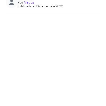
Por
Alecus
Publicado el 10 de junio de 2022
0:00
►
Escuchar artículo