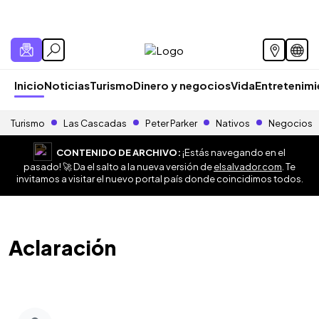
Inicio
Noticias
Turismo
Dinero y negocios
Vida
Entretenim
Turismo
Las Cascadas
Peter Parker
Nativos
Negocios
CONTENIDO DE ARCHIVO:
¡Estás navegando en el
pasado! 🚀 Da el salto a la nueva versión de
elsalvador.com
. Te
invitamos a visitar el nuevo portal país donde coincidimos todos.
Aclaración
ﾠ