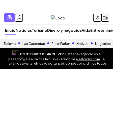
Inicio
Noticias
Turismo
Dinero y negocios
Vida
Entretenim
Turismo
Las Cascadas
Peter Parker
Nativos
Negocios
CONTENIDO DE ARCHIVO:
¡Estás navegando en el
pasado! 🚀 Da el salto a la nueva versión de
elsalvador.com
. Te
invitamos a visitar el nuevo portal país donde coincidimos todos.