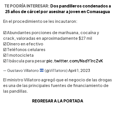
TE PODRÍA INTERESAR:
Dos pandilleros condenados a
25 años de cárcel por asesinar a joven en Comasagua
En el procedimiento se les incautaron:
☑️ Abundantes porciones de marihuana, cocaína y
crack, valoradas en aproximadamente $27 mil
☑️ Dinero en efectivo
☑️ Teléfonos celulares
☑️ 1 motocicleta
☑️ 1 báscula para pesar
pic.twitter.com/NsdY1rcZvK
— Gustavo Villatoro
(@Vi11atoro)
April 1, 2023
El ministro Villatoro agregó que el negocio de las drogas
es una de las principales fuentes de financiamiento de
las pandillas.
REGRESAR A LA PORTADA