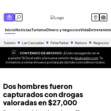
Inicio
Noticias
Turismo
Dinero y negocios
Vida
Entretenim
Turismo
Las Cascadas
Peter Parker
Nativos
Negocios
CONTENIDO DE ARCHIVO:
¡Estás navegando en el
pasado! 🚀 Da el salto a la nueva versión de
elsalvador.com
. Te
invitamos a visitar el nuevo portal país donde coincidimos todos.
Dos hombres fueron
capturados con drogas
valoradas en $27,000