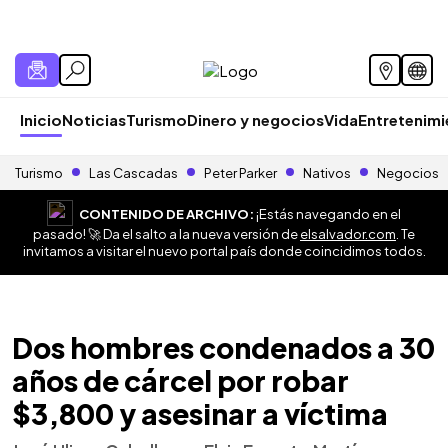
Inicio
Noticias
Turismo
Dinero y negocios
Vida
Entretenim
Turismo
Las Cascadas
Peter Parker
Nativos
Negocios
CONTENIDO DE ARCHIVO:
¡Estás navegando en el
pasado! 🚀 Da el salto a la nueva versión de
elsalvador.com
. Te
invitamos a visitar el nuevo portal país donde coincidimos todos.
Dos hombres condenados a 30
años de cárcel por robar
$3,800 y asesinar a víctima