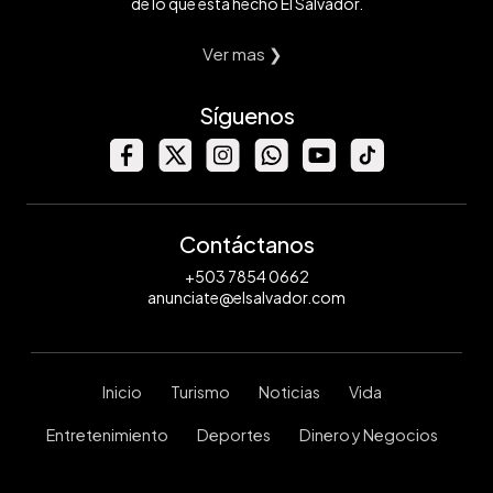
de lo que está hecho El Salvador.
Ver mas ❯
Síguenos
Contáctanos
+503 7854 0662
anunciate@elsalvador.com
Inicio
Turismo
Noticias
Vida
Entretenimiento
Deportes
Dinero y Negocios