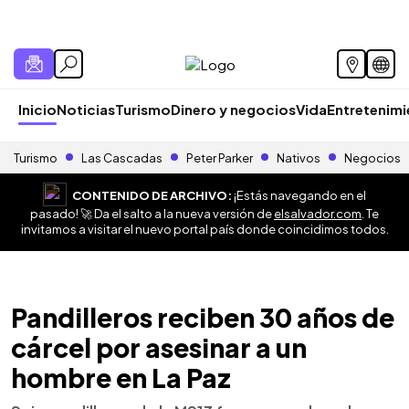
Inicio
Noticias
Turismo
Dinero y negocios
Vida
Entretenim
Turismo
Las Cascadas
Peter Parker
Nativos
Negocios
CONTENIDO DE ARCHIVO:
¡Estás navegando en el
pasado! 🚀 Da el salto a la nueva versión de
elsalvador.com
. Te
invitamos a visitar el nuevo portal país donde coincidimos todos.
Pandilleros reciben 30 años de
cárcel por asesinar a un
hombre en La Paz