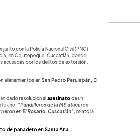
WhatsApp
Copiar link
njunto con la Policía Nacional Civil (PNC)
e día, en Cojutepeque, Cuscatlán, donde
s acusadas por los delitos de extorsión,
on allanamientos en
San Pedro Perulapán, El
 han dado resolución al
asesinato
de un
nte año.
"Pandilleros de la MS atacaron
rieron en El Rosario, Cuscatlán"
, relató la
to de panadero en Santa Ana