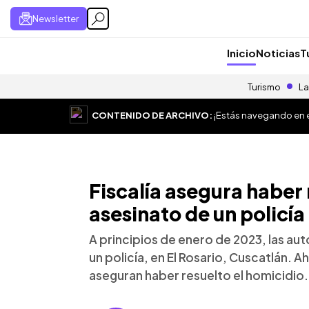
Newsletter
Inicio
Noticias
T
Turismo
La
CONTENIDO DE ARCHIVO:
¡Estás navegando en el
Fiscalía asegura haber 
asesinato de un policía
A principios de enero de 2023, las au
un policía, en El Rosario, Cuscatlán. A
aseguran haber resuelto el homicidio.