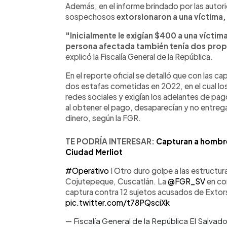
Además, en el informe brindado por las autori
sospechosos
extorsionaron a una víctim
"Inicialmente le exigían $400 a una víctim
persona afectada también tenía dos propi
explicó la Fiscalía General de la República.
En el reporte oficial se detalló que con las c
dos estafas cometidas en 2022, en el cual los
redes sociales y exigían los adelantes de pa
al obtener el pago, desaparecían y no entrega
dinero, según la FGR.
TE PODRÍA INTERESAR:
Capturan a hombre
Ciudad Merliot
#Operativo
I Otro duro golpe a las estructu
Cojutepeque, Cuscatlán. La
@FGR_SV
en co
captura contra 12 sujetos acusados de Extors
pic.twitter.com/t78PQsciXk
— Fiscalía General de la República El Salva