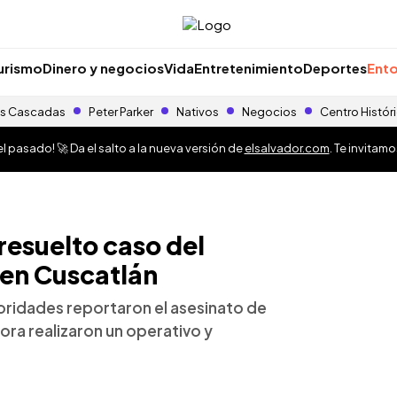
urismo
Dinero y negocios
Vida
Entretenimiento
Deportes
Ento
s Cascadas
Peter Parker
Nativos
Negocios
Centro Histór
 pasado! 🚀 Da el salto a la nueva versión de
elsalvador.com
. Te invitam
resuelto caso del
 en Cuscatlán
toridades reportaron el asesinato de
hora realizaron un operativo y