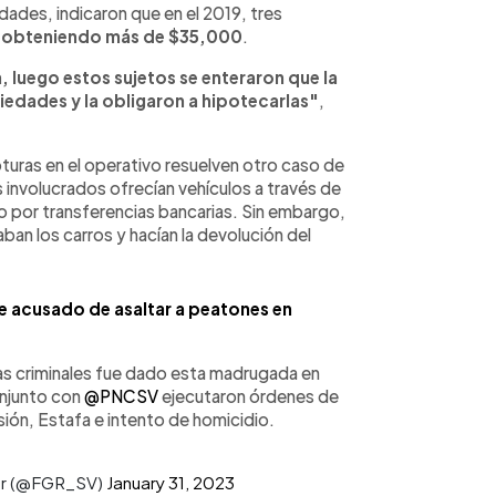
dades, indicaron que en el 2019, tres
a, obteniendo más de $35,000
.
a, luego estos sujetos se enteraron que la
edades y la obligaron a hipotecarlas"
,
apturas en el operativo resuelven otro caso de
 involucrados ofrecían vehículos a través de
go por transferencias bancarias. Sin embargo,
ban los carros y hacían la devolución del
 acusado de asaltar a peatones en
ras criminales fue dado esta madrugada en
njunto con
@PNCSV
ejecutaron órdenes de
ión, Estafa e intento de homicidio.
dor (@FGR_SV)
January 31, 2023