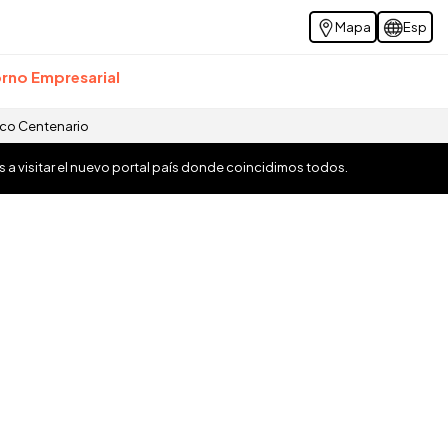
Mapa
Esp
rno Empresarial
ico Centenario
os a visitar el nuevo portal país donde coincidimos todos.