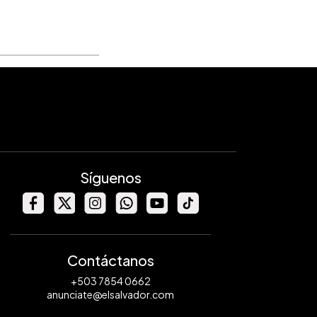
Síguenos
Contáctanos
+503 7854 0662
anunciate@elsalvador.com