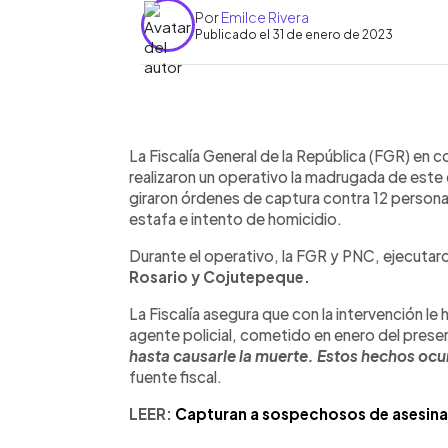
Por
Emilce Rivera
Publicado el 31 de enero de 2023
0:00
Facebook
Twitter
►
Escuchar artículo
La Fiscalía General de la República (FGR) en co
realizaron un operativo la madrugada de est
giraron órdenes de
captura contra 12 persona
estafa e intento de homicidio.
Durante el operativo, la FGR y PNC, ejecutar
Rosario y Cojutepeque.
La Fiscalía asegura que con la intervención le
agente policial, cometido en enero del prese
hasta causarle la muerte. Estos hechos ocur
fuente fiscal.
LEER:
Capturan a sospechosos de asesina