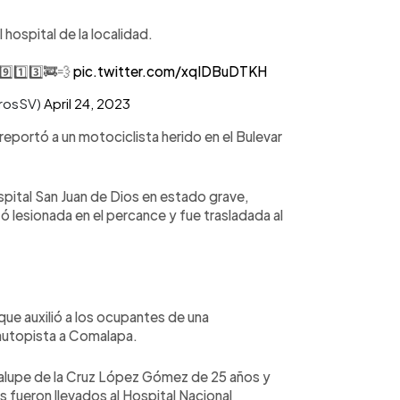
hospital de la localidad.
️⃣1️⃣3️⃣🚒💨
pic.twitter.com/xqIDBuDTKH
rosSV)
April 24, 2023
eportó a un motociclista herido en el Bulevar
ospital San Juan de Dios en estado grave,
 lesionada en el percance y fue trasladada al
 auxilió a los ocupantes de una
 autopista a Comalapa.
alupe de la Cruz López Gómez de 25 años y
fueron llevados al Hospital Nacional