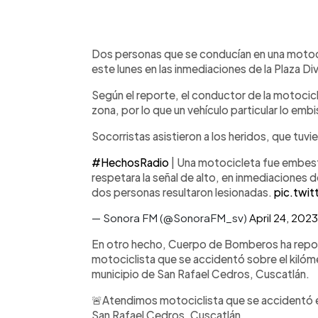
0:00
Facebook
Twitter
►
Escuchar artículo
Dos personas que se conducían en una motoci
este lunes en las inmediaciones de la Plaza D
Según el reporte, el conductor de la motocicle
zona, por lo que un vehículo particular lo embi
Socorristas asistieron a los heridos, que tuvi
#HechosRadio
| Una motocicleta fue embesti
respetara la señal de alto, en inmediaciones 
dos personas resultaron lesionadas.
pic.twi
— Sonora FM (@SonoraFM_sv)
April 24, 2023
En otro hecho, Cuerpo de Bomberos ha repor
motociclista que se accidentó sobre el kilóme
municipio de San Rafael Cedros, Cuscatlán.
🚨Atendimos motociclista que se accidentó 
San Rafael Cedros, Cuscatlán.