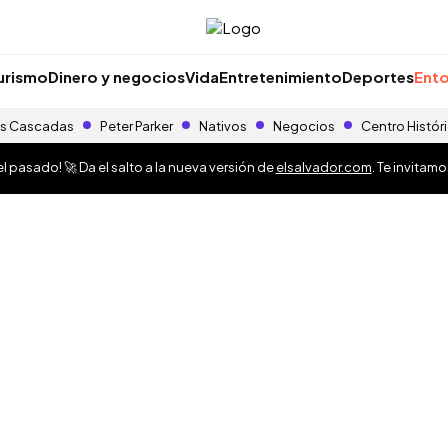
urismo
Dinero y negocios
Vida
Entretenimiento
Deportes
Ento
s Cascadas
Peter Parker
Nativos
Negocios
Centro Histór
 pasado! 🚀 Da el salto a la nueva versión de
elsalvador.com
. Te invitam