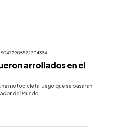
/1650472905522704384
ueron arrollados en el
una motocicleta luego que se pasaran
alvador del Mundo.