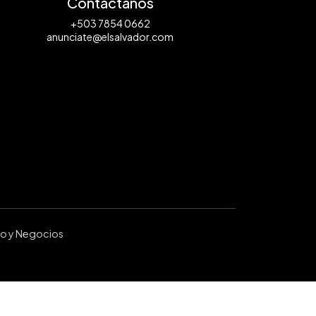
Contáctanos
+503 7854 0662
anunciate@elsalvador.com
ro y Negocios