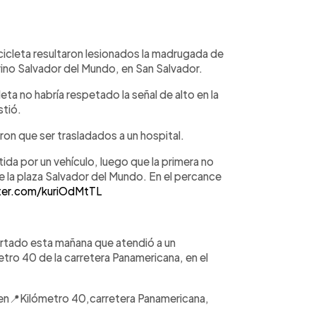
WhatsApp
Copiar link
cleta resultaron lesionados la madrugada de
ivino Salvador del Mundo, en San Salvador.
ta no habría respetado la señal de alto en la
stió.
eron que ser trasladados a un hospital.
da por un vehículo, luego que la primera no
de la plaza Salvador del Mundo. En el percance
tter.com/kuriOdMtTL
tado esta mañana que atendió a un
tro 40 de la carretera Panamericana, en el
en📍Kilómetro 40,carretera Panamericana,