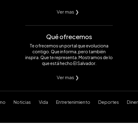
Ver mas ❯
Qué ofrecemos
Te ofrecemos un portal que evoluciona
contigo. Que informa, pero también
inspira. Que te representa. Mostramos de lo
que está hecho El Salvador.
Ver mas ❯
smo
Noticias
Vida
Entretenimiento
Deportes
Dine