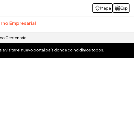
Mapa
Esp
rno Empresarial
ico Centenario
os a visitar el nuevo portal país donde coincidimos todos.