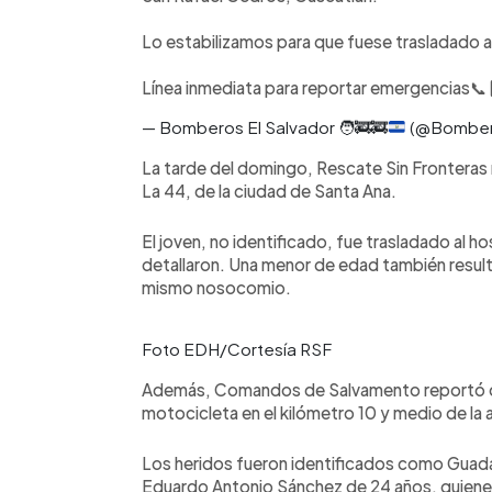
Lo estabilizamos para que fuese trasladado al 
Línea inmediata para reportar emergencias📞 9
— Bomberos El Salvador
🧑‍🚒
🚒
(@Bombe
La tarde del domingo, Rescate Sin Fronteras r
La 44, de la ciudad de Santa Ana.
El joven, no identificado, fue trasladado al h
detallaron. Una menor de edad también resultó
mismo nosocomio.
Foto EDH/Cortesía RSF
Además, Comandos de Salvamento reportó que
motocicleta en el kilómetro 10 y medio de la
Los heridos fueron identificados como Guad
Eduardo Antonio Sánchez de 24 años, quienes 