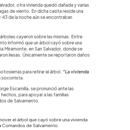
alvador, otra vivienda quedó dañada y varias
fagas de viento. En dicha casita reside una
10:43 de la noche aún se encontraban
 árboles cayeron sobre las mismas. Entre
to informó que un árbol cayó sobre una
onia Miramonte, en San Salvador, donde se
aron ilesas. Únicamente se reportaron daños
otosierras para retirar el árbol.
"La vivienda
 socorrista.
Jorge Escamilla, se pronunció ante las
 hechos, para apoyar a las familias
ndos de Salvamento.
emover el árbol que cayó sobre una vivienda
sía Comandos de Salvamento.