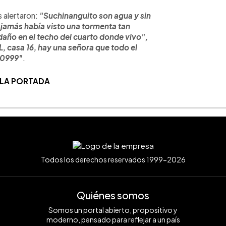
s alertaron:
"Suchinanguito son agua y sin
 jamás había visto una tormenta tan
 daño en el techo del cuarto donde vivo",
L, casa 16, hay una señora que todo el
4-0999"
.
 LA PORTADA
Todos los derechos reservados 1999-2026
Quiénes somos
Somos un portal abierto, propositivo y
moderno, pensado para reflejar a un país