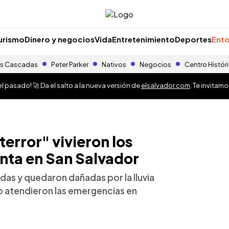
urismo
Dinero y negocios
Vida
Entretenimiento
Deportes
Ento
s Cascadas
Peter Parker
Nativos
Negocios
Centro Histór
 pasado! 🚀 Da el salto a la nueva versión de
elsalvador.com
. Te invitam
rror" vivieron los
nta en San Salvador
das y quedaron dañadas por la lluvia
o atendieron las emergencias en