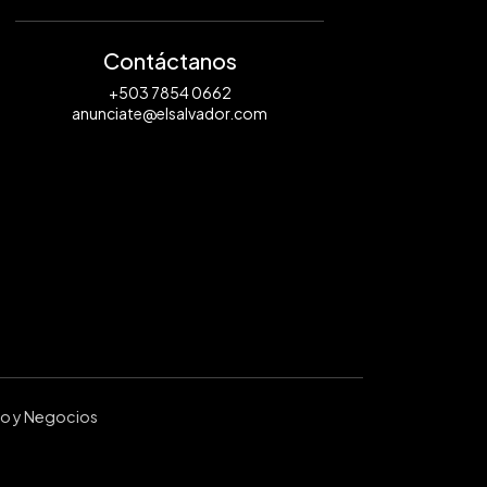
Contáctanos
+503 7854 0662
anunciate@elsalvador.com
ro y Negocios