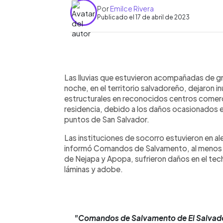
Por
Emilce Rivera
Publicado el 17 de abril de 2023
0:00
Facebook
Twitter
►
Escuchar artículo
Las lluvias que estuvieron acompañadas de gr
noche, en el territorio salvadoreño, dejaron 
estructurales en reconocidos centros comercial
residencia, debido a los daños ocasionados en
puntos de San Salvador.
Las instituciones de socorro estuvieron en al
informó Comandos de Salvamento, al menos s
de Nejapa y Apopa, sufrieron daños en el tec
láminas y adobe.
"Comandos de Salvamento de El Salvador 