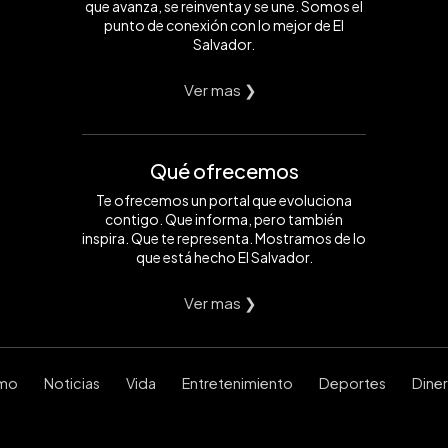
que avanza, se reinventa y se une. Somos el
punto de conexión con lo mejor de El
Salvador.
Ver mas ❯
Qué ofrecemos
Te ofrecemos un portal que evoluciona
contigo. Que informa, pero también
inspira. Que te representa. Mostramos de lo
que está hecho El Salvador.
Ver mas ❯
smo
Noticias
Vida
Entretenimiento
Deportes
Dine