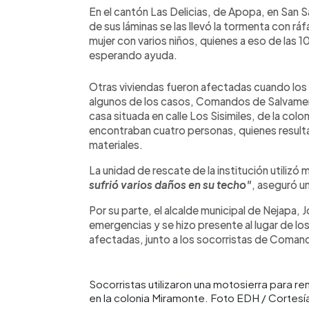
En el cantón Las Delicias, de Apopa, en San S
de sus láminas se las llevó la tormenta con rá
mujer con varios niños, quienes a eso de las 
esperando ayuda.
Otras viviendas fueron afectadas cuando los
algunos de los casos, Comandos de Salvamen
casa situada en calle Los Sisimiles, de la col
encontraban cuatro personas, quienes result
materiales.
La unidad de rescate de la institución utilizó m
sufrió varios daños en su techo"
, aseguró un
Por su parte, el alcalde municipal de Nejapa, 
emergencias y se hizo presente al lugar de los
afectadas, junto a los socorristas de Coma
Socorristas utilizaron una motosierra para r
en la colonia Miramonte. Foto EDH / Corte