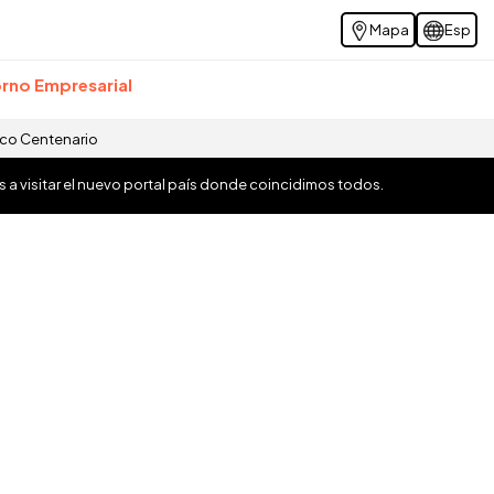
Mapa
Esp
rno Empresarial
ico Centenario
os a visitar el nuevo portal país donde coincidimos todos.