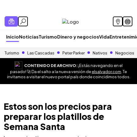
Inicio
Noticias
Turismo
Dinero y negocios
Vida
Entretenim
Turismo
Las Cascadas
Peter Parker
Nativos
Negocios
CONTENIDO DE ARCHIVO:
¡Estás navegando en el
pasado! 🚀 Da el salto a la nueva versión de
elsalvador.com
. Te
invitamos a visitar el nuevo portal país donde coincidimos todos.
Estos son los precios para
preparar los platillos de
Semana Santa