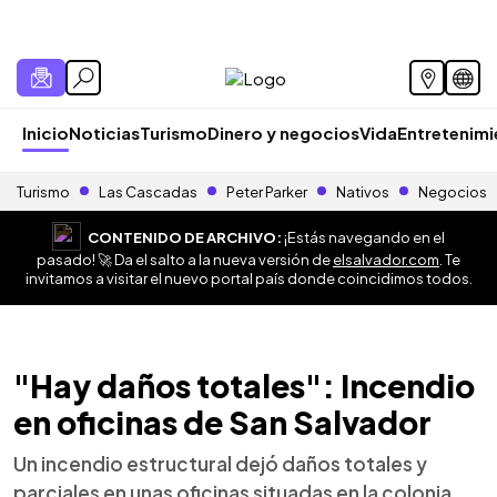
Inicio
Noticias
Turismo
Dinero y negocios
Vida
Entretenim
Turismo
Las Cascadas
Peter Parker
Nativos
Negocios
CONTENIDO DE ARCHIVO:
¡Estás navegando en el
pasado! 🚀 Da el salto a la nueva versión de
elsalvador.com
. Te
invitamos a visitar el nuevo portal país donde coincidimos todos.
"Hay daños totales": Incendio
en oficinas de San Salvador
Un incendio estructural dejó daños totales y
parciales en unas oficinas situadas en la colonia