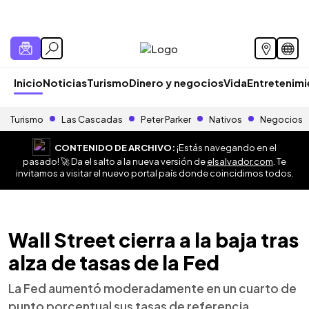
Inicio
Noticias
Turismo
Dinero y negocios
Vida
Entretenim
Turismo
Las Cascadas
Peter Parker
Nativos
Negocios
CONTENIDO DE ARCHIVO:
¡Estás navegando en el
pasado! 🚀 Da el salto a la nueva versión de
elsalvador.com
. Te
invitamos a visitar el nuevo portal país donde coincidimos todos.
Wall Street cierra a la baja tras
alza de tasas de la Fed
La Fed aumentó moderadamente en un cuarto de
punto porcentual sus tasas de referencia