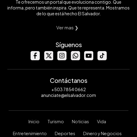
Te ofrecemos un portal que evoluciona contigo. Que
informa, pero también inspira. Que te representa. Mostramos
de lo que está hecho El Salvador.
Ver mas ❯
Síguenos
Contáctanos
+503 7854 0662
anunciate@elsalvador.com
Inicio
Turismo
Noticias
Vida
Entretenimiento
Deportes
Dinero y Negocios