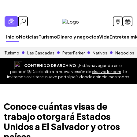
Inicio
Noticias
Turismo
Dinero y negocios
Vida
Entretenim
Turismo
Las Cascadas
Peter Parker
Nativos
Negocios
CONTENIDO DE ARCHIVO:
¡Estás navegando en el
pasado! 🚀 Da el salto a la nueva versión de
elsalvador.com
. Te
invitamos a visitar el nuevo portal país donde coincidimos todos.
Conoce cuántas visas de
trabajo otorgará Estados
Unidos a El Salvador y otros
países