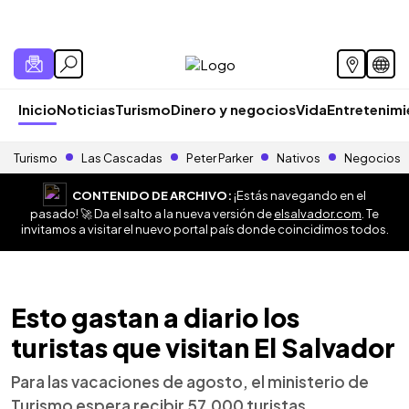
Inicio
Noticias
Turismo
Dinero y negocios
Vida
Entretenim
Turismo
Las Cascadas
Peter Parker
Nativos
Negocios
CONTENIDO DE ARCHIVO:
¡Estás navegando en el
pasado! 🚀 Da el salto a la nueva versión de
elsalvador.com
. Te
invitamos a visitar el nuevo portal país donde coincidimos todos.
Esto gastan a diario los
turistas que visitan El Salvador
Para las vacaciones de agosto, el ministerio de
Turismo espera recibir 57,000 turistas.