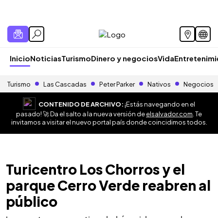
Inicio
Noticias
Turismo
Dinero y negocios
Vida
Entretenim
Turismo
Las Cascadas
Peter Parker
Nativos
Negocios
CONTENIDO DE ARCHIVO:
¡Estás navegando en el
pasado! 🚀 Da el salto a la nueva versión de
elsalvador.com
. Te
invitamos a visitar el nuevo portal país donde coincidimos todos.
Turicentro Los Chorros y el
parque Cerro Verde reabren al
público