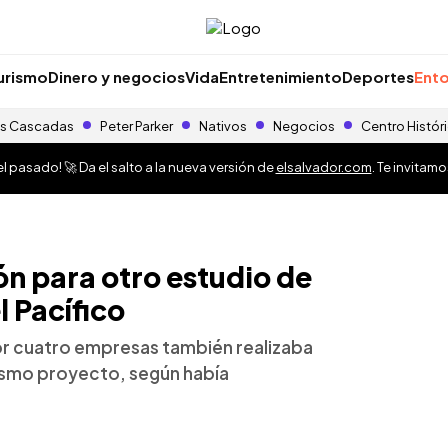
urismo
Dinero y negocios
Vida
Entretenimiento
Deportes
Ento
s Cascadas
Peter Parker
Nativos
Negocios
Centro Histór
 pasado! 🚀 Da el salto a la nueva versión de
elsalvador.com
. Te invitam
ón para otro estudio de
l Pacífico
r cuatro empresas también realizaba
mismo proyecto, según había