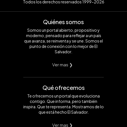
Todos los derechos reservados 1999-2026
Quiénes somos
Somos un portal abierto, propositivo y
moderno, pensado para reflejar a un país
que avanza, se reinventa y se une. Somos el
punto de conexión con lo mejor de El
Salvador.
Ver mas ❯
Qué ofrecemos
Te ofrecemos un portal que evoluciona
contigo. Que informa, pero también
inspira. Que te representa. Mostramos de lo
que está hecho El Salvador.
Ver mas ❯