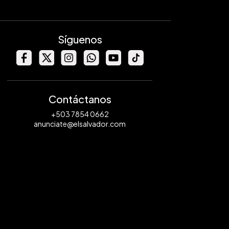
Síguenos
Contáctanos
+503 7854 0662
anunciate@elsalvador.com