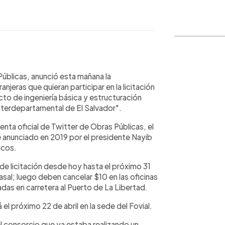
WhatsApp
Copiar link
Públicas, anunció esta mañana la
jeras que quieran participar en la licitación
ecto de ingeniería básica y estructuración
interdepartamental de El Salvador".
enta oficial de Twitter de Obras Públicas, el
fue anunciado en 2019 por el presidente Nayib
icos.
e licitación desde hoy hasta el próximo 31
sal; luego deben cancelar $10 en las oficinas
adas en carretera al Puerto de La Libertad.
el próximo 22 de abril en la sede del Fovial.
el consorcio que ya estaba realizando un