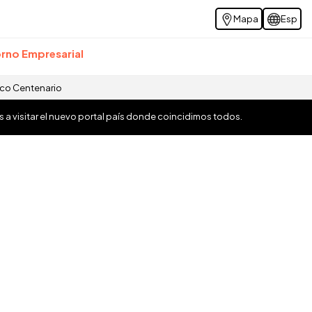
Mapa
Esp
rno Empresarial
ico Centenario
os a visitar el nuevo portal país donde coincidimos todos.