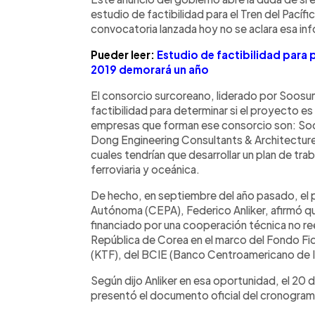
estudio de factibilidad para el Tren del Pacífi
convocatoria lanzada hoy no se aclara esa in
Pueder leer:
Estudio de factibilidad para 
2019 demorará un año
El consorcio surcoreano, liderado por Soosun
factibilidad para determinar si el proyecto es
empresas que forman ese consorcio son: Soo
Dong Engineering Consultants & Architecture
cuales tendrían que desarrollar un plan de tra
ferroviaria y oceánica.
De hecho, en septiembre del año pasado, el p
Autónoma (CEPA), Federico Anliker, afirmó qu
financiado por una cooperación técnica no 
República de Corea en el marco del Fondo F
(KTF), del BCIE (Banco Centroamericano de 
Según dijo Anliker en esa oportunidad, el 20 
presentó el documento oficial del cronogra