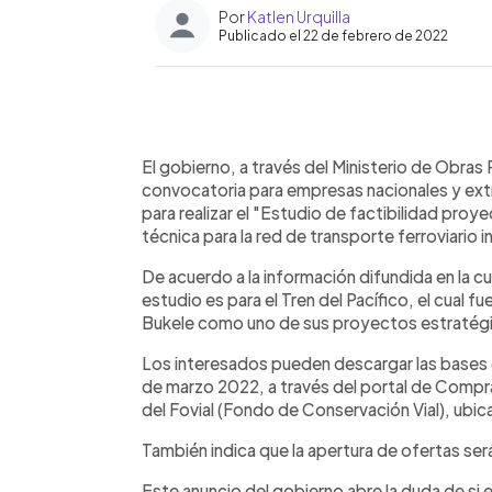
Por
Katlen Urquilla
Publicado el 22 de febrero de 2022
0:00
Facebook
Twitter
►
Escuchar artículo
El gobierno, a través del Ministerio de Obras 
convocatoria para empresas nacionales y extran
para realizar el "Estudio de factibilidad proy
técnica para la red de transporte ferroviario 
De acuerdo a la información difundida en la cu
estudio es para el Tren del Pacífico, el cual 
Bukele como uno de sus proyectos estratég
Los interesados pueden descargar las bases d
de marzo 2022, a través del portal de Compra
del Fovial (Fondo de Conservación Vial), ubic
También indica que la apertura de ofertas será 
Este anuncio del gobierno abre la duda de si 