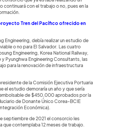
co continuará con el trabajo o no, pues en la
formación.
proyecto Tren del Pacífico ofrecido en
g Engineering, debía realizar un estudio de
 viable o no para El Salvador. Las cuatro
sung Engineering, Korea National Railway,
 y Pyunghwa Engineering Consultants, las
bajo para la renovación de infraestructura
residente de la Comisión Ejecutiva Portuaria
e el estudio demoraría un año y que sería
reembolsable de $450,000 aprobados por la
iduciario de Donante Único Corea-BCIE
Integración Económica).
de septiembre de 2021 el consorcio les
ma que contemplaba 12 meses de trabajo.