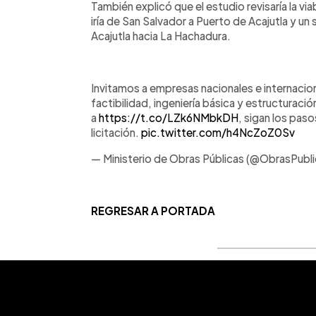
También explicó que el estudio revisaría la vi
iría de San Salvador a Puerto de Acajutla y u
Acajutla hacia La Hachadura.
Invitamos a empresas nacionales e internacio
factibilidad, ingeniería básica y estructuració
a
https://t.co/LZk6NMbkDH
, sigan los pas
licitación.
pic.twitter.com/h4NcZoZ0Sv
— Ministerio de Obras Públicas (@ObrasPubl
REGRESAR A PORTADA