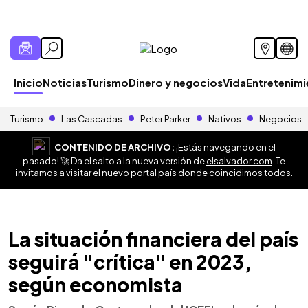
Inicio
Noticias
Turismo
Dinero y negocios
Vida
Entretenim
Turismo
Las Cascadas
Peter Parker
Nativos
Negocios
CONTENIDO DE ARCHIVO:
¡Estás navegando en el
pasado! 🚀 Da el salto a la nueva versión de
elsalvador.com
. Te
invitamos a visitar el nuevo portal país donde coincidimos todos.
La situación financiera del país
seguirá "crítica" en 2023,
según economista