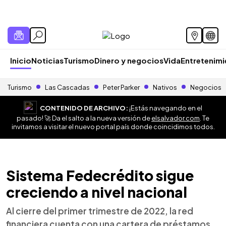
Inicio
Noticias
Turismo
Dinero y negocios
Vida
Entretenim
Turismo
Las Cascadas
Peter Parker
Nativos
Negocios
CONTENIDO DE ARCHIVO:
¡Estás navegando en el
pasado! 🚀 Da el salto a la nueva versión de
elsalvador.com
. Te
invitamos a visitar el nuevo portal país donde coincidimos todos.
Sistema Fedecrédito sigue
creciendo a nivel nacional
Al cierre del primer trimestre de 2022, la red
financiera cuenta con una cartera de préstamos