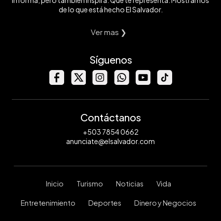
informa, pero también inspira. Que te representa. Mostramos
de lo que está hecho El Salvador.
Ver mas ❯
Síguenos
Contáctanos
+503 7854 0662
anunciate@elsalvador.com
Inicio
Turismo
Noticias
Vida
Entretenimiento
Deportes
Dinero y Negocios