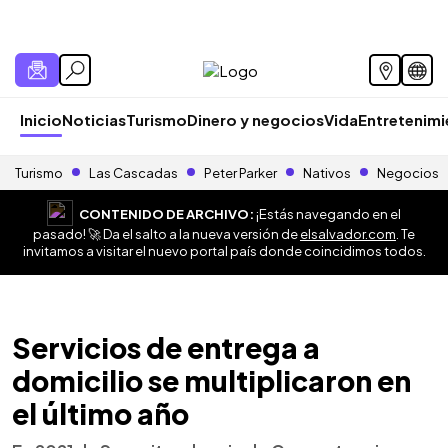
Inicio
Noticias
Turismo
Dinero y negocios
Vida
Entretenim
Turismo
Las Cascadas
Peter Parker
Nativos
Negocios
CONTENIDO DE ARCHIVO:
¡Estás navegando en el
pasado! 🚀 Da el salto a la nueva versión de
elsalvador.com
. Te
invitamos a visitar el nuevo portal país donde coincidimos todos.
Servicios de entrega a
domicilio se multiplicaron en
el último año