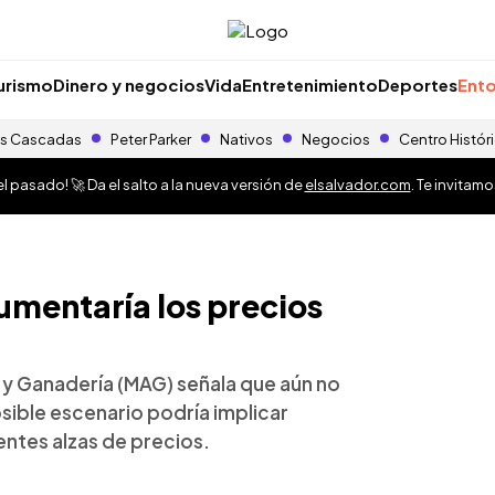
urismo
Dinero y negocios
Vida
Entretenimiento
Deportes
Ento
s Cascadas
Peter Parker
Nativos
Negocios
Centro Histór
 pasado! 🚀 Da el salto a la nueva versión de
elsalvador.com
. Te invitam
aumentaría los precios
a y Ganadería (MAG) señala que aún no
posible escenario podría implicar
entes alzas de precios.