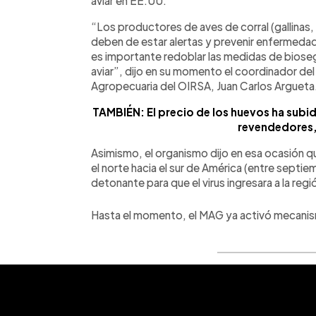
aviar en EE.UU.
“Los productores de aves de corral (gallinas
deben de estar alertas y prevenir enfermedade
es importante redoblar las medidas de biose
aviar”, dijo en su momento el coordinador de
Agropecuaria del OIRSA, Juan Carlos Argueta
TAMBIÉN: El precio de los huevos ha subid
revendedores,
Asimismo, el organismo dijo en esa ocasión qu
el norte hacia el sur de América (entre septi
detonante para que el virus ingresara a la reg
Hasta el momento, el MAG ya activó mecanism