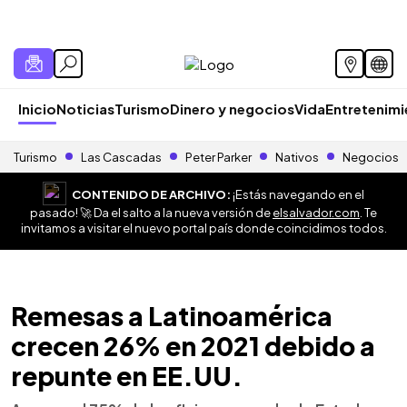
Inicio
Noticias
Turismo
Dinero y negocios
Vida
Entretenim
Turismo
Las Cascadas
Peter Parker
Nativos
Negocios
CONTENIDO DE ARCHIVO:
¡Estás navegando en el
pasado! 🚀 Da el salto a la nueva versión de
elsalvador.com
. Te
invitamos a visitar el nuevo portal país donde coincidimos todos.
Remesas a Latinoamérica
crecen 26% en 2021 debido a
repunte en EE.UU.