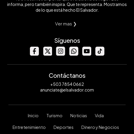
informa, pero también inspira. Que te representa. Mostramos
de lo que está hecho El Salvador.
Ver mas ❯
Síguenos
Contáctanos
+503 7854 0662
anunciate@elsalvador.com
Inicio
Turismo
Noticias
Vida
Entretenimiento
Deportes
Dinero y Negocios