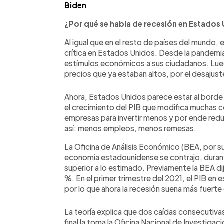
Biden
¿Por qué se habla de recesión en Estados 
Al igual que en el resto de países del mundo, 
crítica en Estados Unidos. Desde la pandemia
estímulos económicos a sus ciudadanos. Luego 
precios que ya estaban altos, por el desajus
Ahora, Estados Unidos parece estar al borde 
el crecimiento del PIB que modifica muchas cosa
empresas para invertir menos y por ende red
así: menos empleos, menos remesas.
La Oficina de Análisis Económico (BEA, por sus
economía estadounidense se contrajo, durante
superior a lo estimado. Previamente la BEA dij
%. En el primer trimestre del 2021, el PIB en
por lo que ahora la recesión suena más fuerte
La teoría explica que dos caídas consecutivas 
final la toma la Oficina Nacional de Investiga