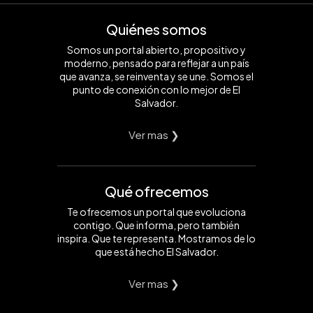
Quiénes somos
Somos un portal abierto, propositivo y
moderno, pensado para reflejar a un país
que avanza, se reinventa y se une. Somos el
punto de conexión con lo mejor de El
Salvador.
Ver mas ❯
Qué ofrecemos
Te ofrecemos un portal que evoluciona
contigo. Que informa, pero también
inspira. Que te representa. Mostramos de lo
que está hecho El Salvador.
Ver mas ❯