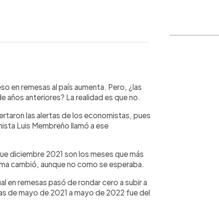
WhatsApp
Copiar link
eso en remesas al país aumenta. Pero, ¿las
de años anteriores? La realidad es que no.
rtaron las alertas de los economistas, pues
mista Luis Membreño llamó a ese
 que diciembre 2021 son los meses que más
rama cambió, aunque no como se esperaba.
al en remesas pasó de rondar cero a subir a
esas de mayo de 2021 a mayo de 2022 fue del