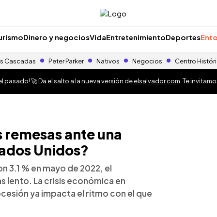
urismo
Dinero y negocios
Vida
Entretenimiento
Deportes
Ento
s Cascadas
Peter Parker
Nativos
Negocios
Centro Histór
 pasado! 🚀 Da el salto a la nueva versión de
elsalvador.com
. Te invitam
s remesas ante una
tados Unidos?
n 3.1 % en mayo de 2022, el
s lento. La crisis económica en
cesión ya impacta el ritmo con el que