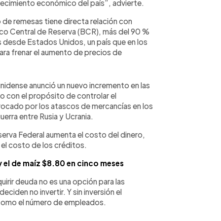
recimiento económico del país”, advierte.
jo de remesas tiene directa relación con
co Central de Reserva (BCR), más del 90 %
as desde Estados Unidos, un país que en los
ara frenar el aumento de precios de
unidense anunció un nuevo incremento en las
to con el propósito de controlar el
vocado por los atascos de mercancías en los
uerra entre Rusia y Ucrania.
erva Federal aumenta el costo del dinero,
 el costo de los créditos.
y el de maíz $8.80 en cinco meses
uirir deuda no es una opción para las
ciden no invertir. Y sin inversión el
í como el número de empleados.