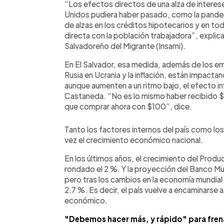
“Los efectos directos de una alza de interes
Unidos pudiera haber pasado, como la pandem
de alzas en los créditos hipotecarios y en tod
directa con la población trabajadora”, explica
Salvadoreño del Migrante (Insami).
En El Salvador, esa medida, además de los em
Rusia en Ucrania y la inflación, están impacta
aunque aumenten a un ritmo bajo, el efecto in
Castaneda. “No es lo mismo haber recibido $
que comprar ahora con $100”, dice.
Tanto los factores internos del país como los
vez el crecimiento económico nacional.
En los últimos años, el crecimiento del Produ
rondado el 2 %. Y la proyección del Banco Mun
pero tras los cambios en la economía mundial 
2.7 %. Es decir, el país vuelve a encaminarse 
económico.
"Debemos hacer más, y rápido" para frenar