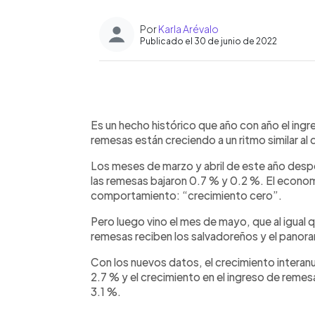
Por
Karla Arévalo
Publicado el 30 de junio de 2022
0:00
Facebook
Twitter
►
Escuchar artículo
Es un hecho histórico que año con año el ingr
remesas están creciendo a un ritmo similar al 
Los meses de marzo y abril de este año despe
las remesas bajaron 0.7 % y 0.2 %. El econo
comportamiento: “crecimiento cero”.
Pero luego vino el mes de mayo, que al igual
remesas reciben los salvadoreños y el pano
Con los nuevos datos, el crecimiento interanu
2.7 % y el crecimiento en el ingreso de rem
3.1 %.