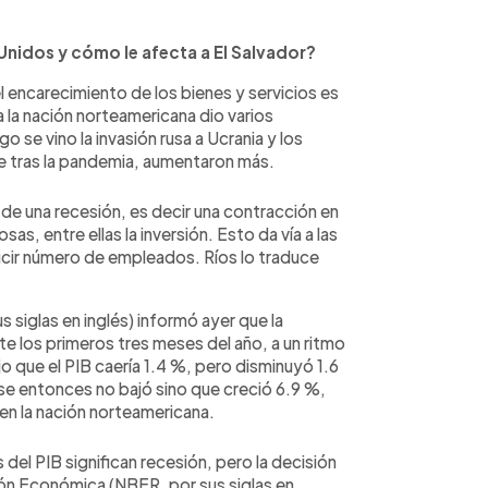
Unidos y cómo le afecta a El Salvador?
el encarecimiento de los bienes y servicios es
 la nación norteamericana dio varios
se vino la invasión rusa a Ucrania y los
te tras la pandemia, aumentaron más.
de una recesión, es decir una contracción en
s, entre ellas la inversión. Esto da vía a las
ucir número de empleados. Ríos lo traduce
 siglas en inglés) informó ayer que la
 los primeros tres meses del año, a un ritmo
o que el PIB caería 1.4 %, pero disminuyó 1.6
 ese entonces no bajó sino que creció 6.9 %,
 en la nación norteamericana.
del PIB significan recesión, pero la decisión
ción Económica (NBER, por sus siglas en