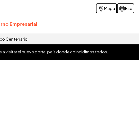
Mapa
Esp
rno Empresarial
ico Centenario
os a visitar el nuevo portal país donde coincidimos todos.