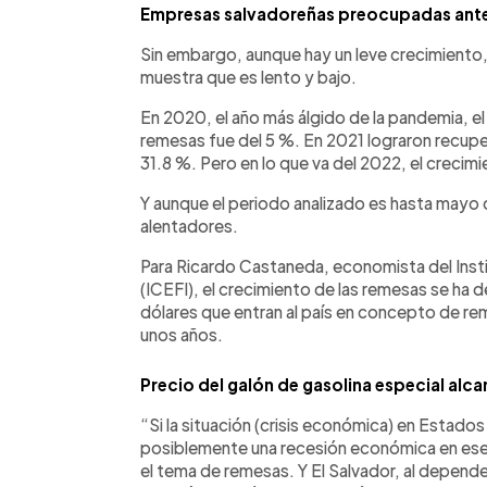
Empresas salvadoreñas preocupadas ante 
Sin embargo, aunque hay un leve crecimiento,
muestra que es lento y bajo.
En 2020, el año más álgido de la pandemia, el
remesas fue del 5 %. En 2021 lograron recupe
31.8 %. Pero en lo que va del 2022, el creci
Y aunque el periodo analizado es hasta mayo 
alentadores.
Para Ricardo Castaneda, economista del Inst
(ICEFI), el crecimiento de las remesas se ha 
dólares que entran al país en concepto de re
unos años.
Precio del galón de gasolina especial alca
“Si la situación (crisis económica) en Estado
posiblemente una recesión económica en ese p
el tema de remesas. Y El Salvador, al depen