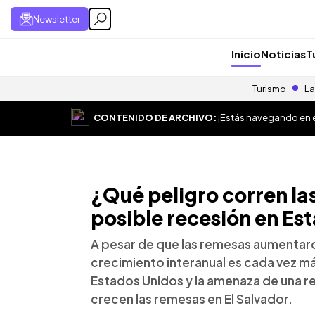
Newsletter
Inicio
Noticias
T
Turismo
La
CONTENIDO DE ARCHIVO:
¡Estás navegando en el
¿Qué peligro corren la
posible recesión en Es
A pesar de que las remesas aumentaro
crecimiento interanual es cada vez má
Estados Unidos y la amenaza de una re
crecen las remesas en El Salvador.