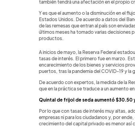
también tendrá una afectación en el propio c
Y es que el aumento o la disminución en el flu
Estados Unidos. De acuerdo a datos del Ban
de las remesas que entran al país son enviad
últimos meses ha tomado varias decisiones p
productos.
A inicios de mayo, la Reserva Federal estado
tasas de interés. El primero fue en marzo. Es
encarecimiento de los bienes y servicios pro
puertos, tras la pandemia del COVID-19 y la g
De acuerdo con expertos, la medida de la Res
que en la práctica se traduce a un aumento en
Quintal de frijol de seda aumentó $30.50 
Por lo que con tasas de interés muy altas, adq
empresas ni para los ciudadanos y, por ende, de
crecimiento del capital privado es menor as