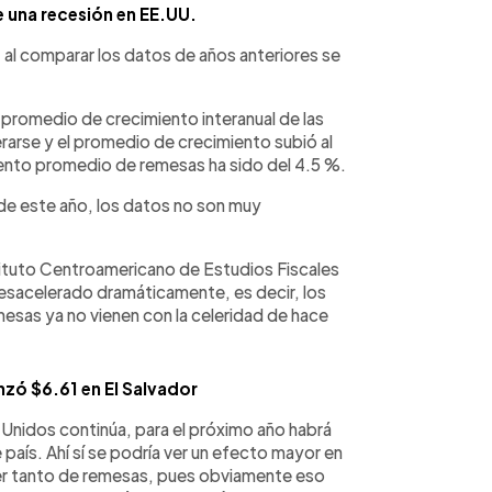
una recesión en EE.UU.
 al comparar los datos de años anteriores se
 promedio de crecimiento interanual de las
rarse y el promedio de crecimiento subió al
miento promedio de remesas ha sido del 4.5 %.
de este año, los datos no son muy
ituto Centroamericano de Estudios Fiscales
desacelerado dramáticamente, es decir, los
mesas ya no vienen con la celeridad de hace
nzó $6.61 en El Salvador
s Unidos continúa, para el próximo año habrá
aís. Ahí sí se podría ver un efecto mayor en
der tanto de remesas, pues obviamente eso