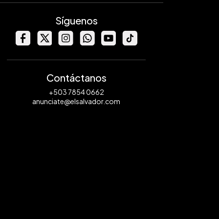
Síguenos
Contáctanos
+503 7854 0662
anunciate@elsalvador.com