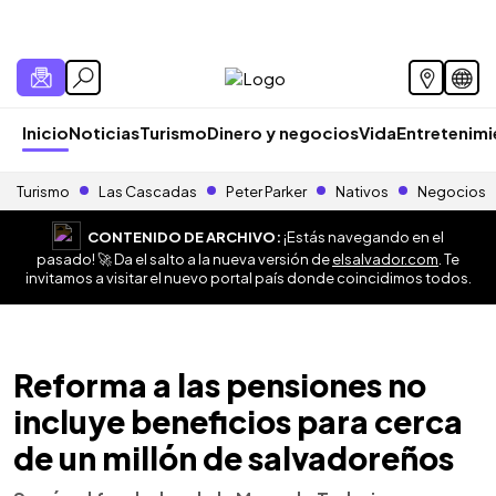
Inicio
Noticias
Turismo
Dinero y negocios
Vida
Entretenim
Turismo
Las Cascadas
Peter Parker
Nativos
Negocios
CONTENIDO DE ARCHIVO:
¡Estás navegando en el
pasado! 🚀 Da el salto a la nueva versión de
elsalvador.com
. Te
invitamos a visitar el nuevo portal país donde coincidimos todos.
Reforma a las pensiones no
incluye beneficios para cerca
de un millón de salvadoreños