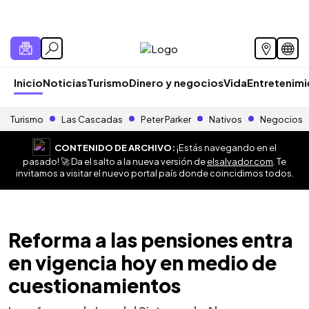
Inicio
Noticias
Turismo
Dinero y negocios
Vida
Entretenim
Turismo
Las Cascadas
Peter Parker
Nativos
Negocios
CONTENIDO DE ARCHIVO:
¡Estás navegando en el
pasado! 🚀 Da el salto a la nueva versión de
elsalvador.com
. Te
invitamos a visitar el nuevo portal país donde coincidimos todos.
Reforma a las pensiones entra
en vigencia hoy en medio de
cuestionamientos