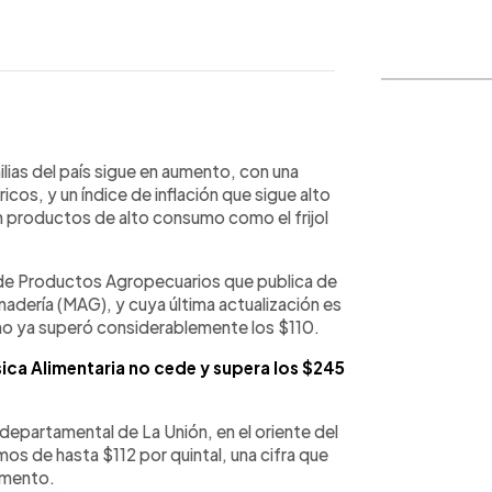
WhatsApp
Copiar link
ilias del país sigue en aumento, con una
icos, y un índice de inflación que sigue alto
en productos de alto consumo como el frijol
 de Productos Agropecuarios que publica de
anadería (MAG), y cuya última actualización es
ano ya superó considerablemente los $110.
ásica Alimentaria no cede y supera los $245
departamental de La Unión, en el oriente del
imos de hasta $112 por quintal, una cifra que
limento.