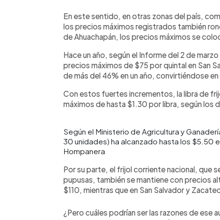
En este sentido, en otras zonas del país, co
los precios máximos registrados también ron
de Ahuachapán, los precios máximos se coloc
Hace un año, según el Informe del 2 de marz
precios máximos de $75 por quintal en San Sal
de más del 46% en un año, convirtiéndose en
Con estos fuertes incrementos, la libra de fri
máximos de hasta $1.30 por libra, según los 
Según el Ministerio de Agricultura y Ganader
30 unidades) ha alcanzado hasta los $5.50 e
Hompanera
Por su parte, el frijol corriente nacional, que
pupusas, también se mantiene con precios alt
$110, mientras que en San Salvador y Zacatec
¿Pero cuáles podrían ser las razones de ese 