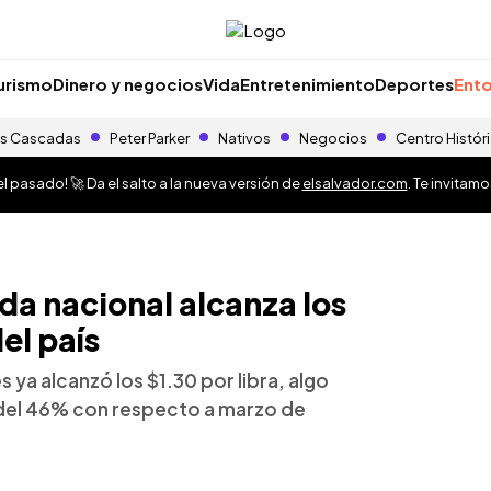
urismo
Dinero y negocios
Vida
Entretenimiento
Deportes
Ento
s Cascadas
Peter Parker
Nativos
Negocios
Centro Histór
 pasado! 🚀 Da el salto a la nueva versión de
elsalvador.com
. Te invitam
seda nacional alcanza los
el país
s ya alcanzó los $1.30 por libra, algo
del 46% con respecto a marzo de