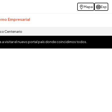
Mapa
Esp
rno Empresarial
ico Centenario
os a visitar el nuevo portal país donde coincidimos todos.