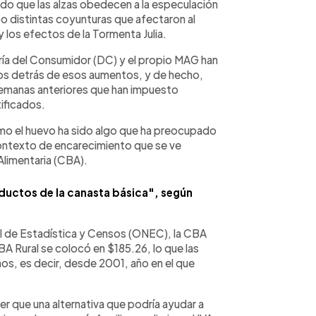
ado que las alzas obedecen a la especulación
o distintas coyunturas que afectaron al
y los efectos de la Tormenta Julia.
ía del Consumidor (DC) y el propio MAG han
ivos detrás de esos aumentos, y de hecho,
semanas anteriores que han impuesto
ificados.
como el huevo ha sido algo que ha preocupado
 contexto de encarecimiento que se ve
Alimentaria (CBA).
roductos de la canasta básica", según
nal de Estadística y Censos (ONEC), la CBA
A Rural se colocó en $185.26, lo que las
ños, es decir, desde 2001, año en el que
er que una alternativa que podría ayudar a