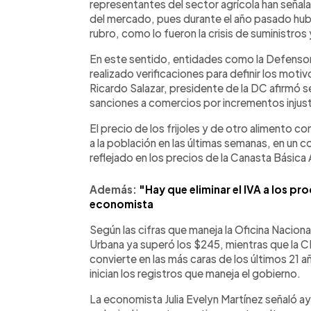
representantes del sector agrícola han señal
del mercado, pues durante el año pasado hub
rubro, como lo fueron la crisis de suministros 
En este sentido, entidades como la Defensor
realizado verificaciones para definir los mot
Ricardo Salazar, presidente de la DC afirmó 
sanciones a comercios por incrementos injust
El precio de los frijoles y de otro alimento 
a la población en las últimas semanas, en un
reflejado en los precios de la Canasta Básica 
Además:
"Hay que eliminar el IVA a los p
economista
Según las cifras que maneja la Oficina Nacio
Urbana ya superó los $245, mientras que la CB
convierte en las más caras de los últimos 21 a
inician los registros que maneja el gobierno.
La economista Julia Evelyn Martínez señaló ay