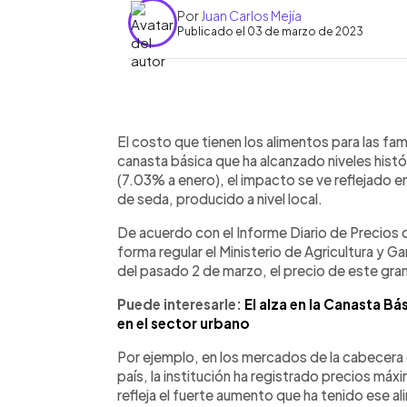
Por
Juan Carlos Mejía
Publicado el 03 de marzo de 2023
0:00
Facebook
Twitter
►
Escuchar artículo
El costo que tienen los alimentos para las fam
canasta básica que ha alcanzado niveles histór
(7.03% a enero), el impacto se ve reflejado 
de seda, producido a nivel local.
De acuerdo con el Informe Diario de Precios
forma regular el Ministerio de Agricultura y G
del pasado 2 de marzo, el precio de este gr
Puede interesarle:
El alza en la Canasta B
en el sector urbano
Por ejemplo, en los mercados de la cabecera 
país, la institución ha registrado precios máx
refleja el fuerte aumento que ha tenido ese a