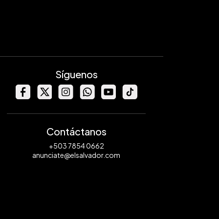
Síguenos
Contáctanos
+503 7854 0662
anunciate@elsalvador.com