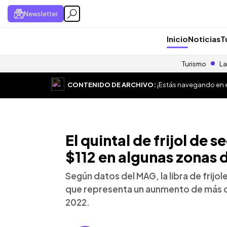
Newsletter
Inicio
Noticias
T
Turismo
La
CONTENIDO DE ARCHIVO:
¡Estás navegando en el
El quintal de frijol de 
$112 en algunas zonas d
Según datos del MAG, la libra de frijole
que representa un aunmento de más 
2022.