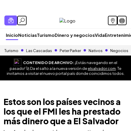
Inicio
Noticias
Turismo
Dinero y negocios
Vida
Entretenim
Turismo
Las Cascadas
Peter Parker
Nativos
Negocios
CONTENIDO DE ARCHIVO:
¡Estás navegando en el
pasado! 🚀 Da el salto a la nueva versión de
elsalvador.com
. Te
invitamos a visitar el nuevo portal país donde coincidimos todos.
Estos son los países vecinos a
los que el FMI les ha prestado
más dinero que a El Salvador