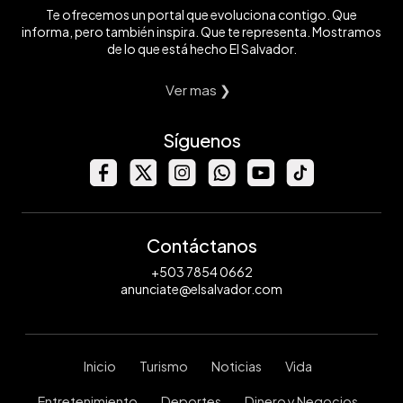
Te ofrecemos un portal que evoluciona contigo. Que
informa, pero también inspira. Que te representa. Mostramos
de lo que está hecho El Salvador.
Ver mas ❯
Síguenos
Contáctanos
+503 7854 0662
anunciate@elsalvador.com
Inicio
Turismo
Noticias
Vida
Entretenimiento
Deportes
Dinero y Negocios