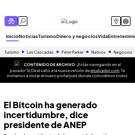
Inicio
Noticias
Turismo
Dinero y negocios
Vida
Entretenim
Turismo
Las Cascadas
Peter Parker
Nativos
Negocios
CONTENIDO DE ARCHIVO:
¡Estás navegando en el
pasado! 🚀 Da el salto a la nueva versión de
elsalvador.com
. Te
invitamos a visitar el nuevo portal país donde coincidimos todos.
El Bitcoin ha generado
incertidumbre, dice
presidente de ANEP