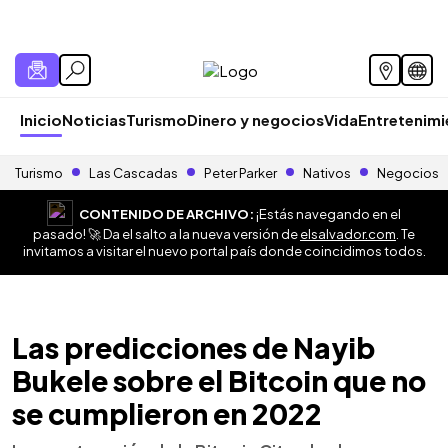
Inicio
Noticias
Turismo
Dinero y negocios
Vida
Entretenim
Turismo
Las Cascadas
Peter Parker
Nativos
Negocios
CONTENIDO DE ARCHIVO:
¡Estás navegando en el
pasado! 🚀 Da el salto a la nueva versión de
elsalvador.com
. Te
invitamos a visitar el nuevo portal país donde coincidimos todos.
Las predicciones de Nayib
Bukele sobre el Bitcoin que no
se cumplieron en 2022