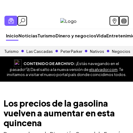
Inicio
Noticias
Turismo
Dinero y negocios
Vida
Entretenim
Turismo
Las Cascadas
Peter Parker
Nativos
Negocios
CONTENIDO DE ARCHIVO:
¡Estás navegando en el
pasado! 🚀 Da el salto a la nueva versión de
elsalvador.com
. Te
invitamos a visitar el nuevo portal país donde coincidimos todos.
Los precios de la gasolina
vuelven a aumentar en esta
quincena