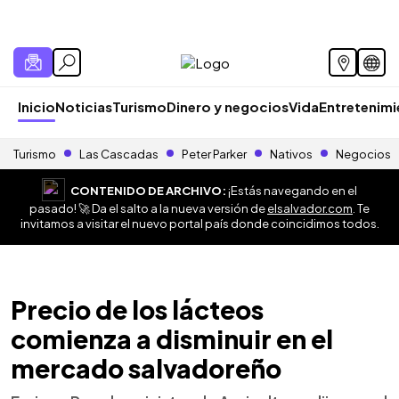
Inicio
Noticias
Turismo
Dinero y negocios
Vida
Entretenim
Turismo
Las Cascadas
Peter Parker
Nativos
Negocios
CONTENIDO DE ARCHIVO:
¡Estás navegando en el
pasado! 🚀 Da el salto a la nueva versión de
elsalvador.com
. Te
invitamos a visitar el nuevo portal país donde coincidimos todos.
Precio de los lácteos
comienza a disminuir en el
mercado salvadoreño