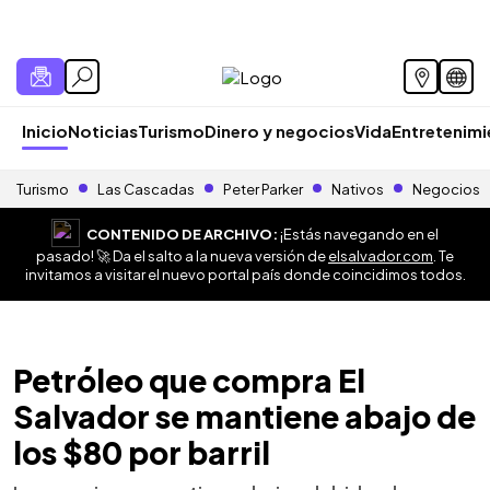
Inicio
Noticias
Turismo
Dinero y negocios
Vida
Entretenim
Turismo
Las Cascadas
Peter Parker
Nativos
Negocios
CONTENIDO DE ARCHIVO:
¡Estás navegando en el
pasado! 🚀 Da el salto a la nueva versión de
elsalvador.com
. Te
invitamos a visitar el nuevo portal país donde coincidimos todos.
Petróleo que compra El
Salvador se mantiene abajo de
los $80 por barril