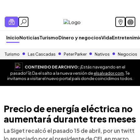
Inicio
Noticias
Turismo
Dinero y negocios
Vida
Entretenim
Turismo
Las Cascadas
Peter Parker
Nativos
Negocios
CONTENIDO DE ARCHIVO:
¡Estás navegando en el
pasado! 🚀 Da el salto a la nueva versión de
elsalvador.com
. Te
invitamos a visitar el nuevo portal país donde coincidimos todos.
Precio de energía eléctrica no
aumentará durante tres meses
La Siget recalcó el pasado 15 de abril, por un twitt
lo anunciado por el presidente de CEL en marzo