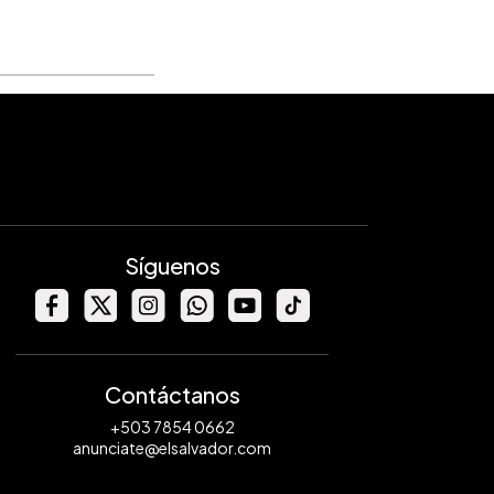
Síguenos
Contáctanos
+503 7854 0662
anunciate@elsalvador.com