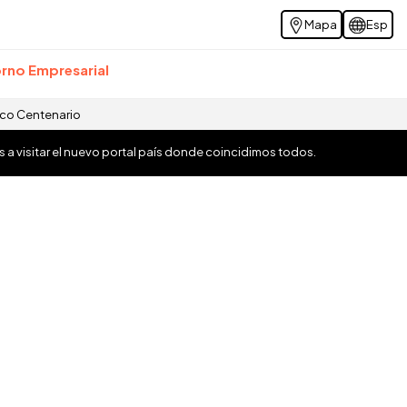
Mapa
Esp
rno Empresarial
ico Centenario
os a visitar el nuevo portal país donde coincidimos todos.