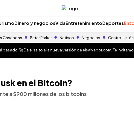
urismo
Dinero y negocios
Vida
Entretenimiento
Deportes
Ento
s Cascadas
Peter Parker
Nativos
Negocios
Centro Histór
 pasado! 🚀 Da el salto a la nueva versión de
elsalvador.com
. Te invitam
usk en el Bitcoin?
nte a $900 millones de los bitcoins