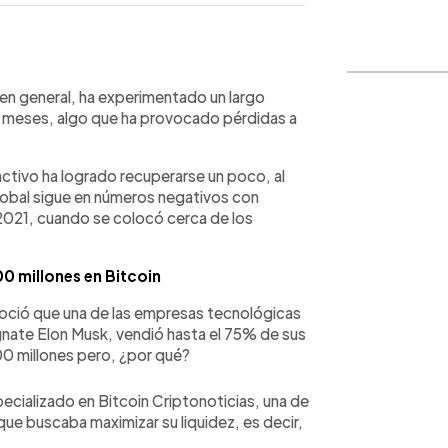
WhatsApp
Copiar link
 en general, ha experimentado un largo
s meses, algo que ha provocado pérdidas a
oactivo ha logrado recuperarse un poco, al
lobal sigue en números negativos con
 2021, cuando se colocó cerca de los
0 millones en Bitcoin
noció que una de las empresas tecnológicas
nate Elon Musk, vendió hasta el 75% de sus
900 millones pero, ¿por qué?
cializado en Bitcoin Criptonoticias, una de
que buscaba maximizar su liquidez, es decir,