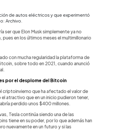
ción de autos eléctricos y que experimentó
to: Archivo.
ría ser que Elon Musk simplemente ya no
, pues en los últimos meses el multimillonario
izado con mucha regularidad la plataforma de
Bitcoin, sobre todo en 2021, cuando anunció
al.
es por el desplome del Bitcoin
el criptoinvierno que ha afectado el valor de
el atractivo que en un inicio pudieron tener,
habría perdido unos $400 millones.
rvas, Tesla continúa siendo una de las
ins tiene en su poder, por lo que además han
bro nuevamente en un futuro y si las