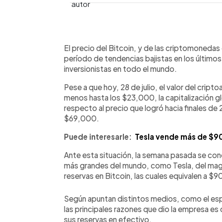
0:00
Facebook
Twitter
►
Escuchar artículo
El precio del Bitcoin, y de las criptomonedas
período de tendencias bajistas en los último
inversionistas en todo el mundo.
Pese a que hoy, 28 de julio, el valor del cript
menos hasta los $23,000, la capitalización g
respecto al precio que logró hacia finales de
$69,000.
Puede interesarle:
Tesla vende más de $90
Ante esta situación, la semana pasada se co
más grandes del mundo, como Tesla, del mag
reservas en Bitcoin, las cuales equivalen a $
Según apuntan distintos medios, como el espe
las principales razones que dio la empresa es 
sus reservas en efectivo.