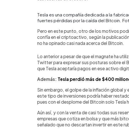
Tesla es una compañía dedicada a la fabrica
fuertes pérdidas por la caída del Bitcoin. Fo
Pero en este punto, otro de los motivos pod
confía en el criptoactivo, según la publicación
no ha opinado casi nada acerca del Bitcoin.
Lo anterior a pesar de que el magnate ha util
Twitter para expresar sus posturas sobre el 
que Tesla aceptaría pagos en ese activo digit
Además:
Tesla perdió más de $400 millon
Sin embargo, el golpe de la inflación global y 
este tipo de inversiones podría haber restado 
pues con el desplome del Bitcoin solo Tesla 
Aún así, y con la venta de casi todas sus rese
empresas que cotiza en bolsa y que más bitco
señalado que no descartan invertir en este ru