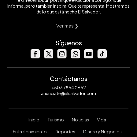
Te ofrecemos un portal que evoluciona contigo. Que
informa, pero también inspira. Que te representa. Mostramos
de lo que está hecho El Salvador.
Ver mas ❯
Síguenos
Contáctanos
+503 7854 0662
anunciate@elsalvador.com
Inicio
Turismo
Noticias
Vida
Entretenimiento
Deportes
Dinero y Negocios