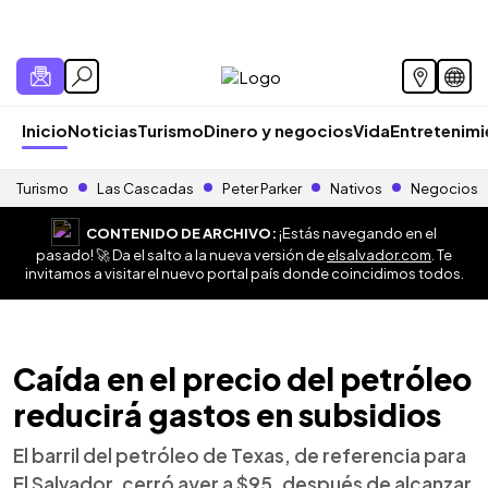
Inicio
Noticias
Turismo
Dinero y negocios
Vida
Entretenim
Turismo
Las Cascadas
Peter Parker
Nativos
Negocios
CONTENIDO DE ARCHIVO:
¡Estás navegando en el
pasado! 🚀 Da el salto a la nueva versión de
elsalvador.com
. Te
invitamos a visitar el nuevo portal país donde coincidimos todos.
Caída en el precio del petróleo
reducirá gastos en subsidios
El barril del petróleo de Texas, de referencia para
El Salvador, cerró ayer a $95, después de alcanzar