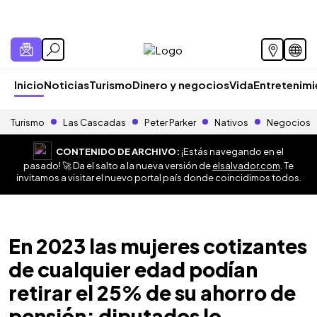
Inicio
Noticias
Turismo
Dinero y negocios
Vida
Entretenim
Turismo
Las Cascadas
Peter Parker
Nativos
Negocios
CONTENIDO DE ARCHIVO:
¡Estás navegando en el
pasado! 🚀 Da el salto a la nueva versión de
elsalvador.com
. Te
invitamos a visitar el nuevo portal país donde coincidimos todos.
En 2023 las mujeres cotizantes
de cualquier edad podían
retirar el 25% de su ahorro de
pensión; diputados lo