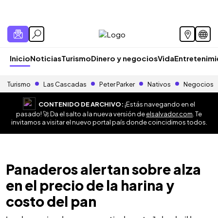
Inicio
Noticias
Turismo
Dinero y negocios
Vida
Entretenim
Turismo
Las Cascadas
Peter Parker
Nativos
Negocios
CONTENIDO DE ARCHIVO:
¡Estás navegando en el
pasado! 🚀 Da el salto a la nueva versión de
elsalvador.com
. Te
invitamos a visitar el nuevo portal país donde coincidimos todos.
Panaderos alertan sobre alza
en el precio de la harina y
costo del pan