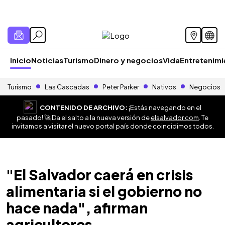
Inicio
Noticias
Turismo
Dinero y negocios
Vida
Entretenim
Turismo
Las Cascadas
Peter Parker
Nativos
Negocios
CONTENIDO DE ARCHIVO:
¡Estás navegando en el
pasado! 🚀 Da el salto a la nueva versión de
elsalvador.com
. Te
invitamos a visitar el nuevo portal país donde coincidimos todos.
"El Salvador caerá en crisis
alimentaria si el gobierno no
hace nada", afirman
agricultores