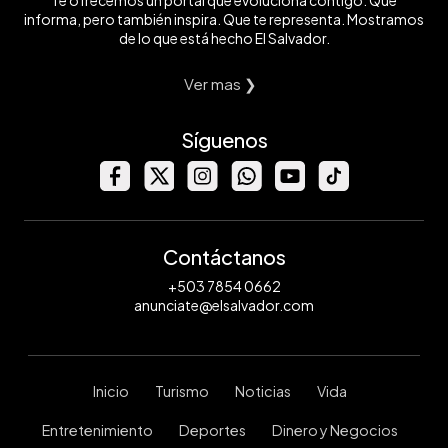
Te ofrecemos un portal que evoluciona contigo. Que
informa, pero también inspira. Que te representa. Mostramos
de lo que está hecho El Salvador.
Ver mas ❯
Síguenos
Contáctanos
+503 7854 0662
anunciate@elsalvador.com
Inicio
Turismo
Noticias
Vida
Entretenimiento
Deportes
Dinero y Negocios