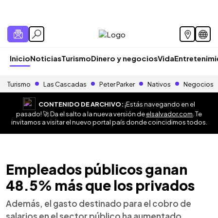
Inicio
Noticias
Turismo
Dinero y negocios
Vida
Entretenim
Turismo
Las Cascadas
Peter Parker
Nativos
Negocios
CONTENIDO DE ARCHIVO:
¡Estás navegando en el
pasado! 🚀 Da el salto a la nueva versión de
elsalvador.com
. Te
invitamos a visitar el nuevo portal país donde coincidimos todos.
Empleados públicos ganan
48.5% más que los privados
Además, el gasto destinado para el cobro de
salarios en el sector público ha aumentado