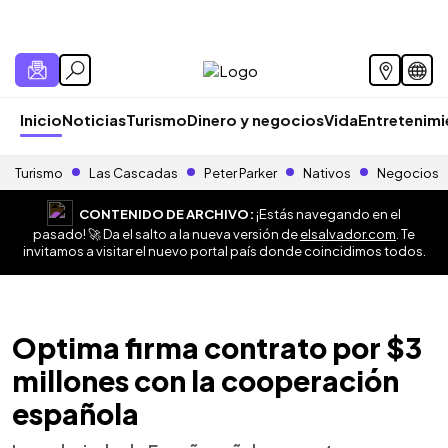
Inicio
Noticias
Turismo
Dinero y negocios
Vida
Entretenim
Turismo
Las Cascadas
Peter Parker
Nativos
Negocios
CONTENIDO DE ARCHIVO:
¡Estás navegando en el
pasado! 🚀 Da el salto a la nueva versión de
elsalvador.com
. Te
invitamos a visitar el nuevo portal país donde coincidimos todos.
Optima firma contrato por $3
millones con la cooperación
española