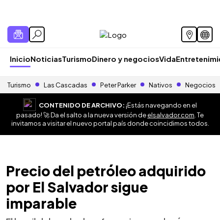
Inicio
Noticias
Turismo
Dinero y negocios
Vida
Entretenim
Turismo
Las Cascadas
Peter Parker
Nativos
Negocios
CONTENIDO DE ARCHIVO:
¡Estás navegando en el
pasado! 🚀 Da el salto a la nueva versión de
elsalvador.com
. Te
invitamos a visitar el nuevo portal país donde coincidimos todos.
Precio del petróleo adquirido
por El Salvador sigue
imparable