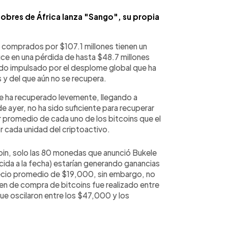
pobres de África lanza "Sango", su propia
ns comprados por $107.1 millones tienen un
duce en una pérdida de hasta $48.7 millones
sido impulsado por el desplome global que ha
 y del que aún no se recupera.
 se ha recuperado levemente, llegando a
e ayer, no ha sido suficiente para recuperar
or promedio de cada uno de los bitcoins que el
 cada unidad del criptoactivo.
tcoin, solo las 80 monedas que anunció Bukele
nocida a la fecha) estarían generando ganancias
recio promedio de $19,000, sin embargo, no
n de compra de bitcoins fue realizado entre
e oscilaron entre los $47,000 y los