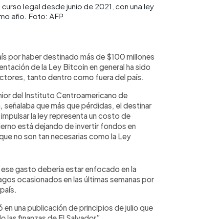
 curso legal desde junio de 2021, con una ley
smo año. Foto: AFP
país por haber destinado más de $100 millones
ntación de la Ley Bitcoin en general ha sido
tores, tanto dentro como fuera del país.
ior del Instituto Centroamericano de
, señalaba que más que pérdidas, el destinar
impulsar la ley representa un costo de
ierno está dejando de invertir fondos en
s que no son tan necesarias como la Ley
ese gasto debería estar enfocado en la
agos ocasionados en las últimas semanas por
 país.
en una publicación de principios de julio que
o las finanzas de El Salvador”.