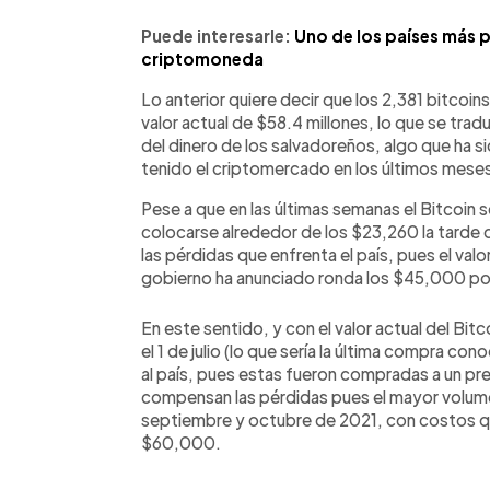
Puede interesarle:
Uno de los países más 
criptomoneda
Lo anterior quiere decir que los 2,381 bitcoi
valor actual de $58.4 millones, lo que se tra
del dinero de los salvadoreños, algo que ha 
tenido el criptomercado en los últimos meses
Pese a que en las últimas semanas el Bitcoin
colocarse alrededor de los $23,260 la tarde d
las pérdidas que enfrenta el país, pues el val
gobierno ha anunciado ronda los $45,000 por
En este sentido, y con el valor actual del Bi
el 1 de julio (lo que sería la última compra co
al país, pues estas fueron compradas a un p
compensan las pérdidas pues el mayor volume
septiembre y octubre de 2021, con costos qu
$60,000.