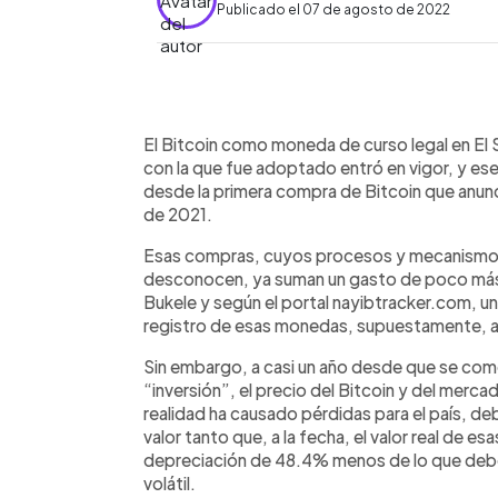
Publicado el 07 de agosto de 2022
0:00
Facebook
Twitter
►
Escuchar artículo
El Bitcoin como moneda de curso legal en El 
con la que fue adoptado entró en vigor, y es
desde la primera compra de Bitcoin que anun
de 2021.
Esas compras, cuyos procesos y mecanismos 
desconocen, ya suman un gasto de poco más 
Bukele y según el portal nayibtracker.com, un
registro de esas monedas, supuestamente, ad
Sin embargo, a casi un año desde que se comen
“inversión”, el precio del Bitcoin y del merc
realidad ha causado pérdidas para el país, de
valor tanto que, a la fecha, el valor real de e
depreciación de 48.4% menos de lo que deberí
volátil.