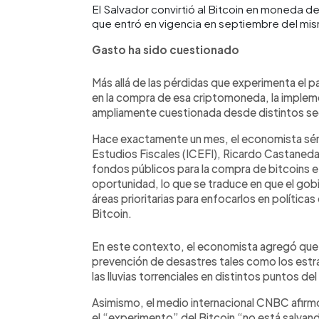
El Salvador convirtió al Bitcoin en moneda de
que entró en vigencia en septiembre del mi
Gasto ha sido cuestionado
Más allá de las pérdidas que experimenta el 
en la compra de esa criptomoneda, la impleme
ampliamente cuestionada desde distintos sec
Hace exactamente un mes, el economista sén
Estudios Fiscales (ICEFI), Ricardo Castaneda
fondos públicos para la compra de bitcoins e 
oportunidad, lo que se traduce en que el gob
áreas prioritarias para enfocarlos en política
Bitcoin.
En este contexto, el economista agregó que 
prevención de desastres tales como los estr
las lluvias torrenciales en distintos puntos del
Asimismo, el medio internacional CNBC afirmó 
el “experimento” del Bitcoin “no está salvand