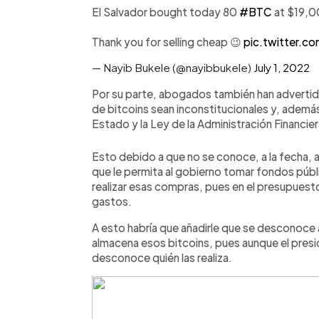
El Salvador bought today 80
#BTC
at $19,0
Thank you for selling cheap 😉
pic.twitter.
— Nayib Bukele (@nayibbukele)
July 1, 2022
Por su parte, abogados también han advertid
de bitcoins sean inconstitucionales y, además
Estado y la Ley de la Administración Financier
Esto debido a que no se conoce, a la fecha, 
que le permita al gobierno tomar fondos púb
realizar esas compras, pues en el presupuest
gastos.
A esto habría que añadirle que se desconoce a
almacena esos bitcoins, pues aunque el presi
desconoce quién las realiza.