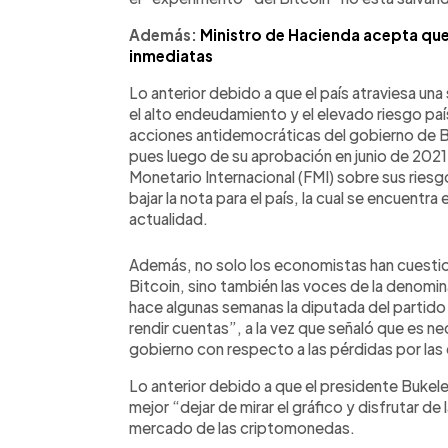
Además:
Ministro de Hacienda acepta que
inmediatas
Lo anterior debido a que el país atraviesa una
el alto endeudamiento y el elevado riesgo pa
acciones antidemocráticas del gobierno de Bu
pues luego de su aprobación en junio de 2021,
Monetario Internacional (FMI) sobre sus riesg
bajar la nota para el país, la cual se encuentra
actualidad.
Además, no solo los economistas han cuestio
Bitcoin, sino también las voces de la denomin
hace algunas semanas la diputada del partido
rendir cuentas”, a la vez que señaló que es n
gobierno con respecto a las pérdidas por las
Lo anterior debido a que el presidente Bukele 
mejor “dejar de mirar el gráfico y disfrutar de
mercado de las criptomonedas.