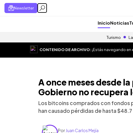
Newsletter
Inicio
Noticias
T
Turismo
La
CONTENIDO DE ARCHIVO:
¡Estás navegando en el
A once meses desde la
Gobierno no recupera l
Los bitcoins comprados con fondos 
han causado pérdidas de hasta $48.7 
Por
Juan Carlos Mejía