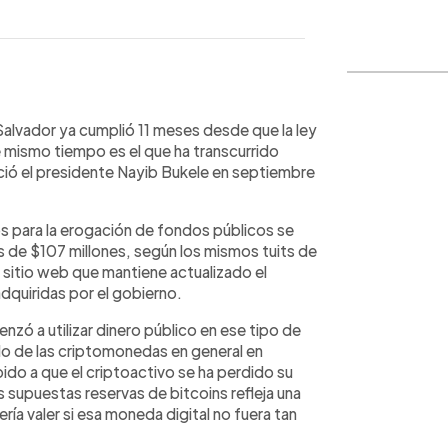
WhatsApp
Copiar link
Salvador ya cumplió 11 meses desde que la ley
e mismo tiempo es el que ha transcurrido
ció el presidente Nayib Bukele en septiembre
para la erogación de fondos públicos se
de $107 millones, según los mismos tuits de
 sitio web que mantiene actualizado el
quiridas por el gobierno.
zó a utilizar dinero público en ese tipo de
ado de las criptomonedas en general en
bido a que el criptoactivo se ha perdido su
sas supuestas reservas de bitcoins refleja una
a valer si esa moneda digital no fuera tan