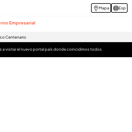
Mapa
Esp
rno Empresarial
ico Centenario
os a visitar el nuevo portal país donde coincidimos todos.