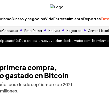
urismo
Dinero y negocios
Vida
Entretenimiento
Deportes
Ento
s Cascadas
Peter Parker
Nativos
Negocios
Centro Histór
 pasado! 🚀 Da el salto a la nueva versión de
elsalvador.com
. Te invitam
 primera compra,
o gastado en Bitcoin
públicos desde septiembre de 2021
millones.