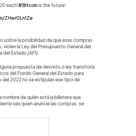
00 each!
#Bitcoin
is the future!
com/ZHwr0Ln1Ze
o sobre la posibilidad de que esas compras
, violen la Ley del Presupuesto General del
a del Estado (AFI).
alguna propuesta de decreto o ley transitoria
licos del Fondo General del Estado para
o del 2022 no se estipulan ese tipo de
 nombre de quién está la billetera que
dente sea quien anuncie las compras, se