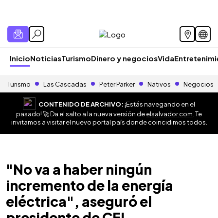
Inicio
Noticias
Turismo
Dinero y negocios
Vida
Entretenim
Turismo
Las Cascadas
Peter Parker
Nativos
Negocios
CONTENIDO DE ARCHIVO:
¡Estás navegando en el
pasado! 🚀 Da el salto a la nueva versión de
elsalvador.com
. Te
invitamos a visitar el nuevo portal país donde coincidimos todos.
"No va a haber ningún
incremento de la energía
eléctrica", aseguró el
presidente de CEL