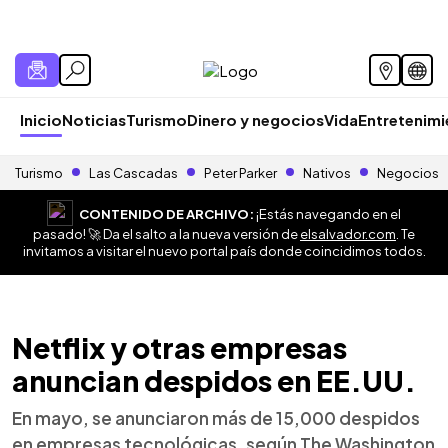
Inicio
Noticias
Turismo
Dinero y negocios
Vida
Entretenim
Turismo
Las Cascadas
Peter Parker
Nativos
Negocios
CONTENIDO DE ARCHIVO:
¡Estás navegando en el
pasado! 🚀 Da el salto a la nueva versión de
elsalvador.com
. Te
invitamos a visitar el nuevo portal país donde coincidimos todos.
Netflix y otras empresas
anuncian despidos en EE.UU.
En mayo, se anunciaron más de 15,000 despidos
en empresas tecnológicas, según The Washington