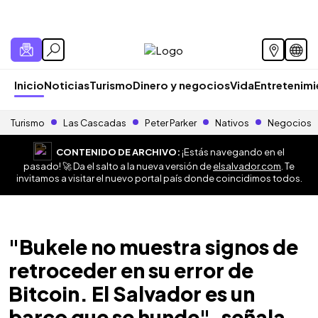
Inicio
Noticias
Turismo
Dinero y negocios
Vida
Entretenim
Turismo
Las Cascadas
Peter Parker
Nativos
Negocios
CONTENIDO DE ARCHIVO:
¡Estás navegando en el
pasado! 🚀 Da el salto a la nueva versión de
elsalvador.com
. Te
invitamos a visitar el nuevo portal país donde coincidimos todos.
"Bukele no muestra signos de
retroceder en su error de
Bitcoin. El Salvador es un
barco que se hunde", señala