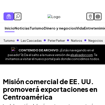
Inicio
Noticias
Turismo
Dinero y negocios
Vida
Entretenim
Turismo
Las Cascadas
Peter Parker
Nativos
Negocios
CONTENIDO DE ARCHIVO:
¡Estás navegando en el
pasado! 🚀 Da el salto a la nueva versión de
elsalvador.com
. Te
invitamos a visitar el nuevo portal país donde coincidimos todos.
Misión comercial de EE. UU.
promoverá exportaciones en
Centroamérica