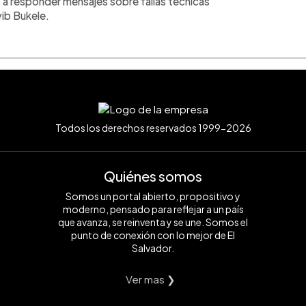
s a responder mensajes sobre fallas técnicas
yib Bukele.
Todos los derechos reservados 1999-2026
Quiénes somos
Somos un portal abierto, propositivo y
moderno, pensado para reflejar a un país
que avanza, se reinventa y se une. Somos el
punto de conexión con lo mejor de El
Salvador.
Ver mas ❯