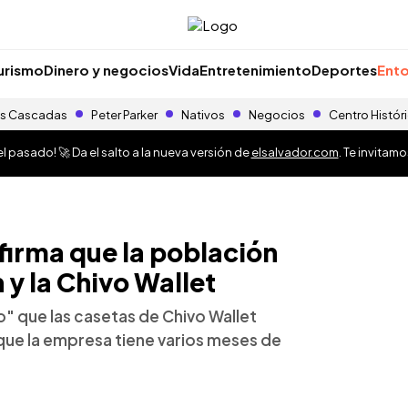
urismo
Dinero y negocios
Vida
Entretenimiento
Deportes
Ento
s Cascadas
Peter Parker
Nativos
Negocios
Centro Histór
 pasado! 🚀 Da el salto a la nueva versión de
elsalvador.com
. Te invitam
firma que la población
 y la Chivo Wallet
" que las casetas de Chivo Wallet
ue la empresa tiene varios meses de