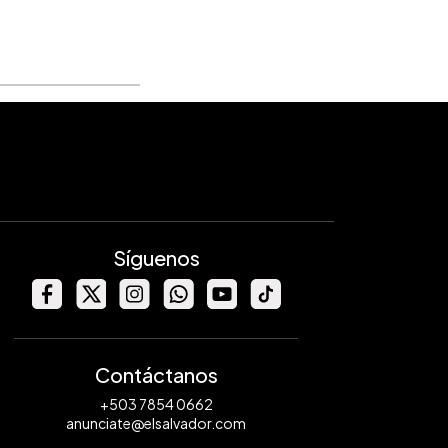
Síguenos
Contáctanos
+503 7854 0662
anunciate@elsalvador.com