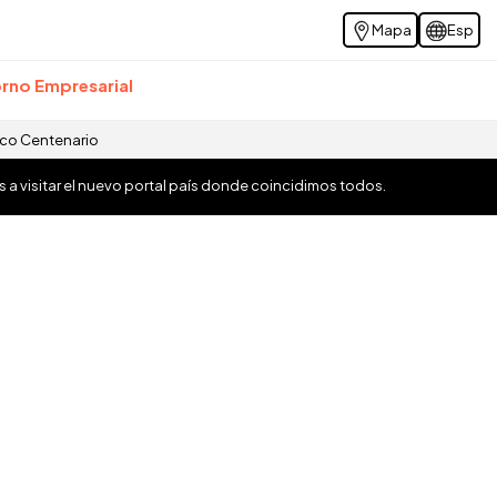
Mapa
Esp
rno Empresarial
ico Centenario
os a visitar el nuevo portal país donde coincidimos todos.