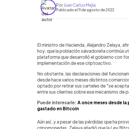
Por
Juan Carlos Mejía
Publicado el 11 de agosto de 2022
0:00
Facebook
Twitter
►
Escuchar artículo
El ministro de Hacienda, Alejandro Zelaya, af
hoy, que la población salvadoreña continúa util
plataforma que desarrolló el gobierno con fo
implementación de ese criptoactivo.
No obstante, las declaraciones del funcionario
desde hace varios meses distintos comercios,
optado por retirar sus carteles de "se acept
entre sus clientes sobre ese mecanismo de 
Puede interesarle:
A once meses desde la 
gastado en Bitcoin
Aún así, y a pesar de las pérdidas que ha pro
cripomonedas, Zelaya añadió que la Ley Bitco