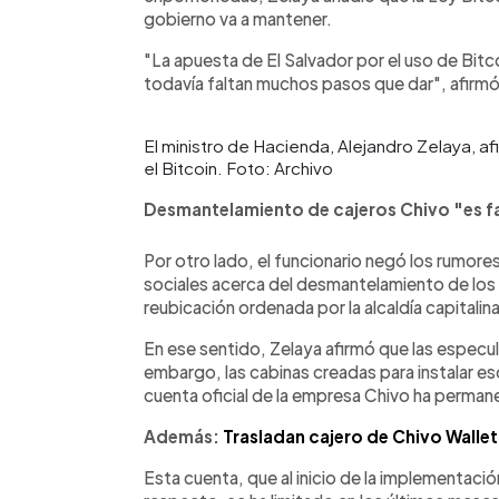
gobierno va a mantener.
"La apuesta de El Salvador por el uso de Bitc
todavía faltan muchos pasos que dar", afirmó 
El ministro de Hacienda, Alejandro Zelaya, a
el Bitcoin. Foto: Archivo
Desmantelamiento de cajeros Chivo "es f
Por otro lado, el funcionario negó los rumore
sociales acerca del desmantelamiento de los 
reubicación ordenada por la alcaldía capitalina
En ese sentido, Zelaya afirmó que las especul
embargo, las cabinas creadas para instalar es
cuenta oficial de la empresa Chivo ha perman
Además:
Trasladan cajero de Chivo Wallet
Esta cuenta, que al inicio de la implementación