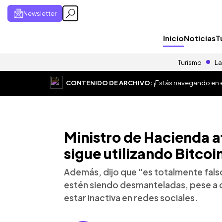
Newsletter
Inicio
Noticias
T
Turismo
La
CONTENIDO DE ARCHIVO:
¡Estás navegando en el
Ministro de Hacienda a
sigue utilizando Bitcoin
Además, dijo que "es totalmente falso
estén siendo desmanteladas, pese a q
estar inactiva en redes sociales.