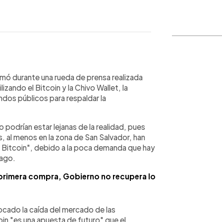
WhatsApp
Copiar link
irmó durante una rueda de prensa realizada
izando el Bitcoin y la Chivo Wallet, la
ndos públicos para respaldar la
 podrían estar lejanas de la realidad, pues
 al menos en la zona de San Salvador, han
a Bitcoin", debido a la poca demanda que hay
pago.
primera compra, Gobierno no recupera lo
vocado la caída del mercado de las
in "es una apuesta de futuro" que el