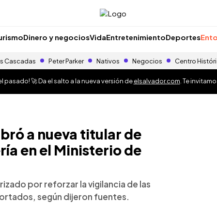
urismo
Dinero y negocios
Vida
Entretenimiento
Deportes
Ento
s Cascadas
Peter Parker
Nativos
Negocios
Centro Histór
 pasado! 🚀 Da el salto a la nueva versión de
elsalvador.com
. Te invitam
ró a nueva titular de
ía en el Ministerio de
izado por reforzar la vigilancia de las
ortados, según dijeron fuentes.