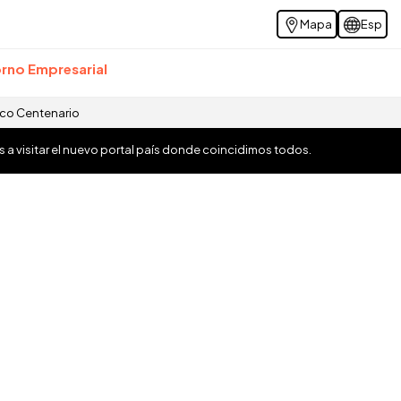
Mapa
Esp
rno Empresarial
ico Centenario
os a visitar el nuevo portal país donde coincidimos todos.