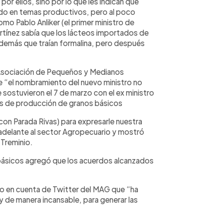
or ellos, sino por lo que les indican que
ado en temas productivos, pero al poco
o Pablo Anliker (el primer ministro de
artínez sabía que los lácteos importados de
además que traían formalina, pero después
a Asociación de Pequeños y Medianos
 “el nombramiento del nuevo ministro no
e sostuvieron el 7 de marzo con el ex ministro
os de producción de granos básicos
n Parada Rivas) para expresarle nuestra
r adelante al sector Agropecuario y mostró
 Treminio.
básicos agregó que los acuerdos alcanzados
ideo en cuenta de Twitter del MAG que “ha
 de manera incansable, para generar las