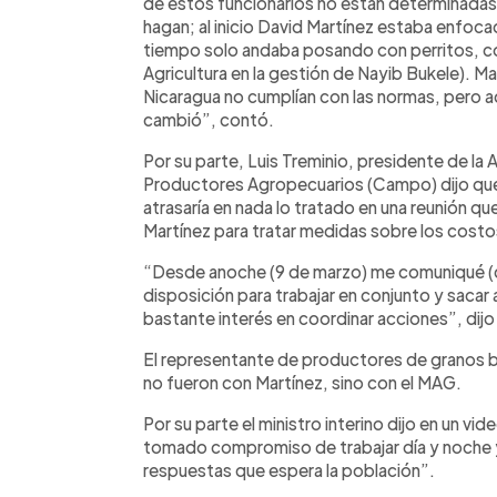
de estos funcionarios no están determinadas p
hagan; al inicio David Martínez estaba enfoc
tiempo solo andaba posando con perritos, com
Agricultura en la gestión de Nayib Bukele). M
Nicaragua no cumplían con las normas, pero 
cambió”, contó.
Por su parte, Luis Treminio, presidente de l
Productores Agropecuarios (Campo) dijo que
atrasaría en nada lo tratado en una reunión qu
Martínez para tratar medidas sobre los cost
“Desde anoche (9 de marzo) me comuniqué (co
disposición para trabajar en conjunto y saca
bastante interés en coordinar acciones”, dijo
El representante de productores de granos 
no fueron con Martínez, sino con el MAG.
Por su parte el ministro interino dijo en un v
tomado compromiso de trabajar día y noche y
respuestas que espera la población”.