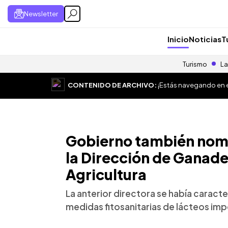
Newsletter
Inicio
Noticias
T
Turismo
La
CONTENIDO DE ARCHIVO:
¡Estás navegando en el
Gobierno también nomb
la Dirección de Ganader
Agricultura
La anterior directora se había caracter
medidas fitosanitarias de lácteos imp