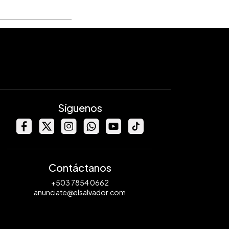
Síguenos
Contáctanos
+503 7854 0662
anunciate@elsalvador.com