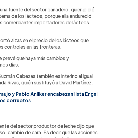
 una fuente del sector ganadero, quien pidió
tema de los lácteos, porque ella endureció
los comerciantes importadores de lácteos
portó alzas en el precio de los lácteos que
 controles en las fronteras.
se prevé que haya más cambios y
imos días.
uzmán Cabezas también es interino al igual
rada Rivas, quién sustituyó a David Martínez.
aujo y Pablo Anliker encabezan lista Engel
ios corruptos
uente del sector productor de leche dijo que
so, cambio de cara. Es decir que las acciones