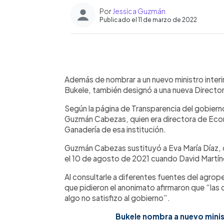
Por
Jessica Guzmán
Publicado el 11 de marzo de 2022
0:00
Facebook
Twitter
►
Escuchar artículo
Además de nombrar a un nuevo ministro interi
Bukele, también designó a una nueva Director
Según la página de Transparencia del gobierno
Guzmán Cabezas, quien era directora de Econ
Ganadería de esa institución.
Guzmán Cabezas sustituyó a Eva María Díaz, 
el 10 de agosto de 2021 cuando David Martíne
Al consultarle a diferentes fuentes del agrop
que pidieron el anonimato afirmaron que “las
algo no satisfizo al gobierno”.
Bukele nombra a nuevo minist