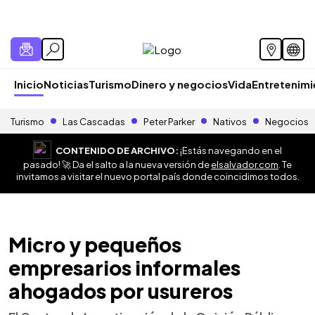
Inicio
Noticias
Turismo
Dinero y negocios
Vida
Entretenim
Turismo
Las Cascadas
Peter Parker
Nativos
Negocios
CONTENIDO DE ARCHIVO:
¡Estás navegando en el
pasado! 🚀 Da el salto a la nueva versión de
elsalvador.com
. Te
invitamos a visitar el nuevo portal país donde coincidimos todos.
Micro y pequeños
empresarios informales
ahogados por usureros