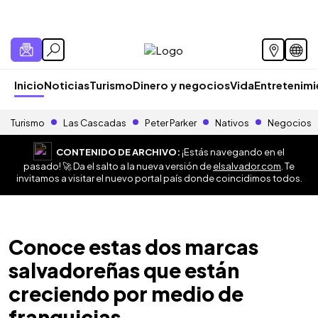
Inicio
Noticias
Turismo
Dinero y negocios
Vida
Entretenim
Turismo
Las Cascadas
Peter Parker
Nativos
Negocios
CONTENIDO DE ARCHIVO:
¡Estás navegando en el
pasado! 🚀 Da el salto a la nueva versión de
elsalvador.com
. Te
invitamos a visitar el nuevo portal país donde coincidimos todos.
Conoce estas dos marcas
salvadoreñas que están
creciendo por medio de
franquicias