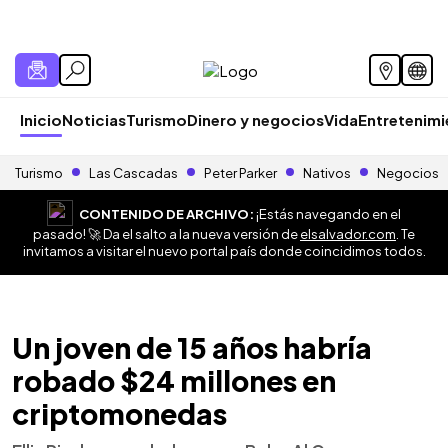
Inicio
Noticias
Turismo
Dinero y negocios
Vida
Entretenim
Turismo
Las Cascadas
Peter Parker
Nativos
Negocios
CONTENIDO DE ARCHIVO:
¡Estás navegando en el
pasado! 🚀 Da el salto a la nueva versión de
elsalvador.com
. Te
invitamos a visitar el nuevo portal país donde coincidimos todos.
Un joven de 15 años habría
robado $24 millones en
criptomonedas